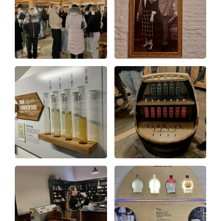
Projekty
Foto
Video a audio
Virtuální prohlídka
Kontakty