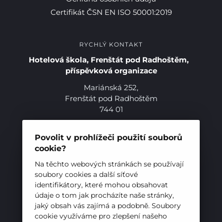
Certifikát ČSN EN ISO 50001:2019
Pro studenty
RYCHLÝ KONTAKT
Hotelová škola, Frenštát pod Radhoštěm,
Pro uchazeče
příspěvková organizace
Mariánská 252,
Frenštát pod Radhoštěm
744 01
Telefon:
+420 556 836 551
E-mail:
sekretariat@hotelovkafren.cz
Povolit v prohlížeči použití souborů
Datová schránka: bc5jrez
cookie?
IČ: 00576441
Na těchto webových stránkách se používají
soubory cookies a další síťové
identifikátory, které mohou obsahovat
ZŘIZOVATEL
údaje o tom jak procházíte naše stránky,
jaký obsah vás zajímá a podobně. Soubory
Hotelová škola, Frenštát pod Radhoštěm je
cookie využíváme pro zlepšení našeho
příspěvkovou organizací zřizovanou