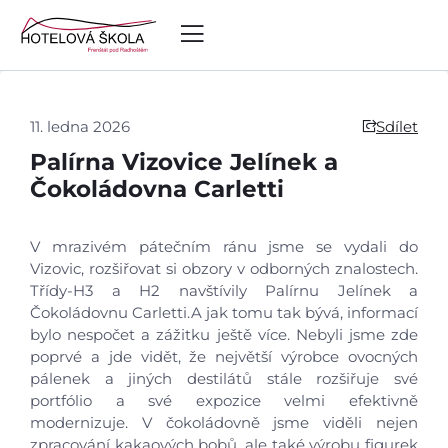
11. ledna 2026
Sdílet
Palírna Vizovice Jelínek a
Čokoládovna Carletti
V mrazivém pátečním ránu jsme se vydali do
Vizovic, rozšiřovat si obzory v odborných znalostech.
Třídy-H3 a H2 navštívily Palírnu Jelínek a
Čokoládovnu Carletti.A jak tomu tak bývá, informací
bylo nespočet a zážitku ještě více. Nebyli jsme zde
poprvé a jde vidět, že největší výrobce ovocných
pálenek a jiných destilátů stále rozšiřuje své
portfólio a své expozice velmi efektivně
modernizuje. V čokoládovně jsme viděli nejen
zpracování kakaových bobů, ale také výrobu figurek