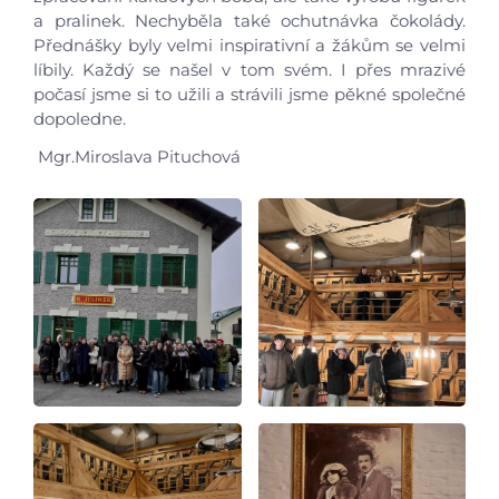
a pralinek. Nechyběla také ochutnávka čokolády.
Přednášky byly velmi inspirativní a žákům se velmi
líbily. Každý se našel v tom svém. I přes mrazivé
počasí jsme si to užili a strávili jsme pěkné společné
dopoledne.
Mgr.Miroslava Pituchová
Úvod
Aktuálně
Škola
Studium