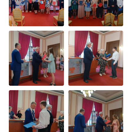
Úvod
Aktuálně
Škola
Studium
Projekty
Foto
Video a audio
Virtuální prohlídka