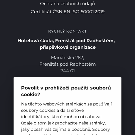
Ochrana osobních údajů
Certifikát ČSN EN ISO 50001:2019
RYCHLÝ KONTAKT
Hotelová škola, Frenštát pod Radhoštěm,
příspěvková organizace
Mariánská 252,
Frenštát pod Radhoštěm
744 01
Telefon:
+420 556 836 551
E-mail:
sekretariat@hotelovkafren.cz
Povolit v prohlížeči použití souborů
Pro studenty
Datová schránka: bc5jrez
cookie?
IČ: 00576441
Na těchto webových stránkách se používají
Pro uchazeče
soubory cookies a další síťové
identifikátory, které mohou obsahovat
ZŘIZOVATEL
údaje o tom jak procházíte naše stránky,
jaký obsah vás zajímá a podobně. Soubory
Hotelová škola, Frenštát pod Radhoštěm je