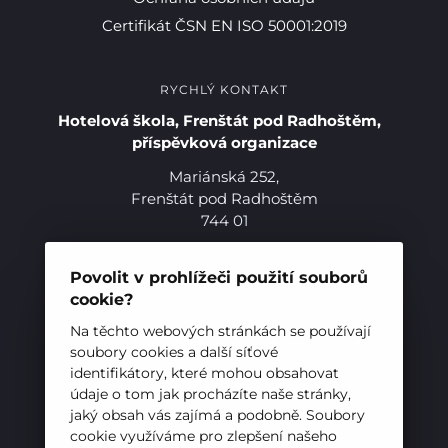
Certifikát ČSN EN ISO 50001:2019
RYCHLÝ KONTAKT
Hotelová škola, Frenštát pod Radhoštěm,
příspěvková organizace
Mariánská 252,
Frenštát pod Radhoštěm
744 01
Telefon:
+420 556 836 551
E-mail:
sekretariat@hotelovkafren.cz
Povolit v prohlížeči použití souborů
Datová schránka: bc5jrez
cookie?
IČ: 00576441
Na těchto webových stránkách se používají
soubory cookies a další síťové
identifikátory, které mohou obsahovat
ZŘIZOVATEL
údaje o tom jak procházíte naše stránky,
jaký obsah vás zajímá a podobně. Soubory
Hotelová škola, Frenštát pod Radhoštěm je
cookie využíváme pro zlepšení našeho
příspěvkovou organizací zřizovanou