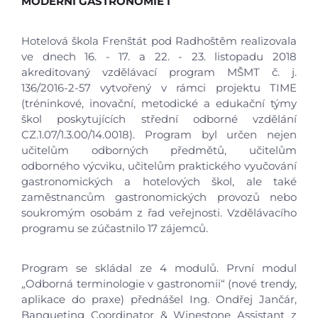
MODERNÍ GASTRONOMIE I
Hotelová škola Frenštát pod Radhoštěm realizovala
ve dnech 16. - 17. a 22. - 23. listopadu 2018
akreditovaný vzdělávací program MŠMT č. j.
136/2016-2-57 vytvořený v rámci projektu TIME
(tréninkové, inovační, metodické a edukační týmy
škol poskytujících střední odborné vzdělání
CZ.1.07/1.3.00/14.0018). Program byl určen nejen
učitelům odborných předmětů, učitelům
odborného výcviku, učitelům praktického vyučování
gastronomických a hotelových škol, ale také
zaměstnancům gastronomických provozů nebo
soukromým osobám z řad veřejnosti. Vzdělávacího
programu se zúčastnilo 17 zájemců.
Program se skládal ze 4 modulů. První modul
„Odborná terminologie v gastronomii“ (nové trendy,
aplikace do praxe) přednášel Ing. Ondřej Jančár,
Banqueting Coordinator & Winestone Assistant z