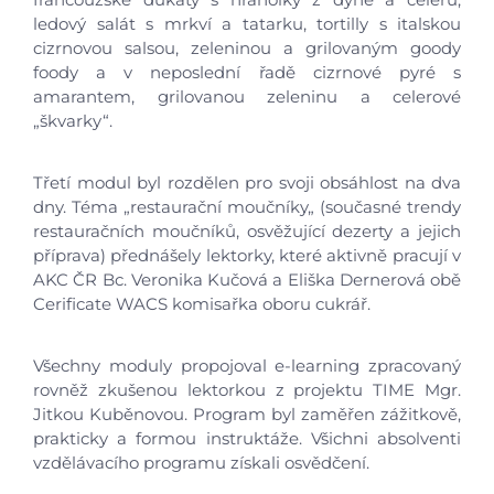
Škola
ledový salát s mrkví a tatarku, tortilly s italskou
cizrnovou salsou, zeleninou a grilovaným goody
Studium
foody a v neposlední řadě cizrnové pyré s
amarantem, grilovanou zeleninu a celerové
„škvarky“.
Projekty
Třetí modul byl rozdělen pro svoji obsáhlost na dva
Foto
dny. Téma „restaurační moučníky„ (současné trendy
restauračních moučníků, osvěžující dezerty a jejich
Video a audio
příprava) přednášely lektorky, které aktivně pracují v
AKC ČR Bc. Veronika Kučová a Eliška Dernerová obě
Cerificate WACS komisařka oboru cukrář.
Virtuální prohlídka
Všechny moduly propojoval e-learning zpracovaný
Kontakty
rovněž zkušenou lektorkou z projektu TIME Mgr.
Jitkou Kuběnovou. Program byl zaměřen zážitkově,
prakticky a formou instruktáže. Všichni absolventi
vzdělávacího programu získali osvědčení.