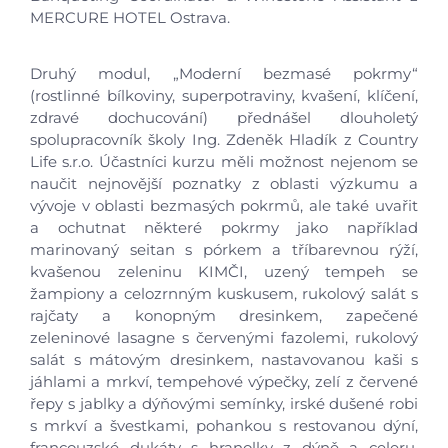
MERCURE HOTEL Ostrava.
Druhý modul, „Moderní bezmasé pokrmy“
(rostlinné bílkoviny, superpotraviny, kvašení, klíčení,
zdravé dochucování) přednášel dlouholetý
spolupracovník školy Ing. Zdeněk Hladík z Country
Life s.r.o. Účastníci kurzu měli možnost nejenom se
naučit nejnovější poznatky z oblasti výzkumu a
vývoje v oblasti bezmasých pokrmů, ale také uvařit
a ochutnat některé pokrmy jako například
marinovaný seitan s pórkem a tříbarevnou rýží,
kvašenou zeleninu KIMČI, uzený tempeh se
žampiony a celozrnným kuskusem, rukolový salát s
rajčaty a konopným dresinkem, zapečené
zeleninové lasagne s červenými fazolemi, rukolový
Úvod
salát s mátovým dresinkem, nastavovanou kaši s
jáhlami a mrkví, tempehové výpečky, zelí z červené
Aktuálně
řepy s jablky a dýňovými semínky, irské dušené robi
s mrkví a švestkami, pohankou s restovanou dýní,
francouzské dukáty s hranolky z dýně a celeru,