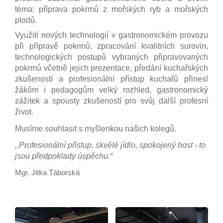
téma: příprava pokrmů z mořských ryb a mořských
plodů.
Využití nových technologií v gastronomickém provozu
Úvod
při přípravě pokrmů, zpracování kvalitních surovin,
technologických postupů vybraných připravovaných
pokrmů včetně jejich prezentace, předání kuchařských
Aktuálně
zkušeností a profesionální přístup kuchařů přinesl
žákům i pedagogům velký rozhled, gastronomický
Škola
zážitek a spousty zkušeností pro svůj další profesní
život.
Studium
Musíme souhlasit s myšlenkou našich kolegů.
,,Profesionální přístup, skvělé jídlo, spokojený host - to
Projekty
jsou předpoklady úspěchu.“
Mgr. Jitka Táborská
Foto
Video a audio