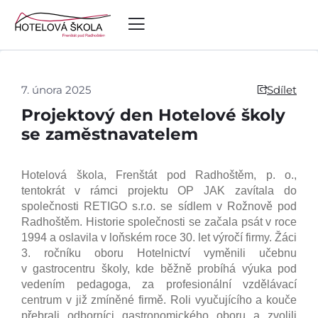
7. února 2025
Sdílet
Projektový den Hotelové školy
se zaměstnavatelem
Hotelová škola, Frenštát pod Radhoštěm, p. o.,
tentokrát v rámci projektu OP JAK zavítala do
společnosti RETIGO s.r.o. se sídlem v Rožnově pod
Radhoštěm. Historie společnosti se začala psát v roce
1994 a oslavila v loňském roce 30. let výročí firmy. Žáci
3. ročníku oboru Hotelnictví vyměnili učebnu
v gastrocentru školy, kde běžně probíhá výuka pod
vedením pedagoga, za profesionální vzdělávací
centrum v již zmíněné firmě. Roli vyučujícího a kouče
přebrali odborníci gastronomického oboru a zvolili