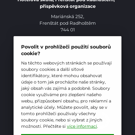
příspěvková organizace
Mariánská 252,
Frenštát pod Radhoštěm
Pro studenty
744 01
Telefon:
+420 556 836 551
Pro uchazeče
E-mail:
sekretariat@hotelovkafren.cz
Povolit v prohlížeči použití souborů
Datová schránka: bc5jrez
cookie?
IČ: 00576441
Na těchto webových stránkách se používají
soubory cookies a další síťové
identifikátory, které mohou obsahovat
ZŘIZOVATEL
údaje o tom jak procházíte naše stránky,
jaký obsah vás zajímá a podobně. Soubory
Hotelová škola, Frenštát pod Radhoštěm je
cookie využíváme pro zlepšení našeho
příspěvkovou organizací zřizovanou
webu, přizpůsobení obsahu, pro reklamní a
Moravskoslezským krajem
analytické účely. Můžete povolit, aby se v
tomto prohlížeči používaly všechny
soubory cookie, nebo si vybrat z jiných
možností. Přečtěte si
více informací
.