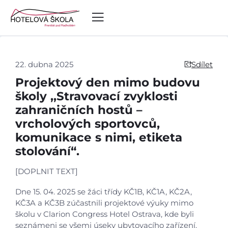
22. dubna 2025
Sdílet
Projektový den mimo budovu
školy ,,Stravovací zvyklosti
zahraničních hostů –
vrcholových sportovců,
komunikace s nimi, etiketa
stolování“.
[DOPLNIT TEXT]
Dne 15. 04. 2025 se žáci třídy KČ1B, KČ1A, KČ2A,
KČ3A a KČ3B zúčastnili projektové výuky mimo
školu v Clarion Congress Hotel Ostrava, kde byli
seznámeni se všemi úseky ubytovacího zařízení.
Úvod