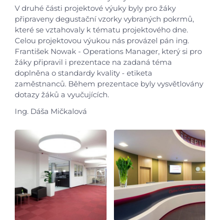
V druhé části projektové výuky byly pro žáky
připraveny degustační vzorky vybraných pokrmů,
Aktuálně
které se vztahovaly k tématu projektového dne.
Celou projektovou výukou nás provázel pán ing.
František Nowak - Operations Manager, který si pro
Škola
žáky připravil i prezentace na zadaná téma
doplněna o standardy kvality - etiketa
Studium
zaměstnanců. Během prezentace byly vysvětlovány
dotazy žáků a vyučujících.
Projekty
Ing. Dáša Mičkalová
Foto
Video a audio
Virtuální prohlídka
Kontakty