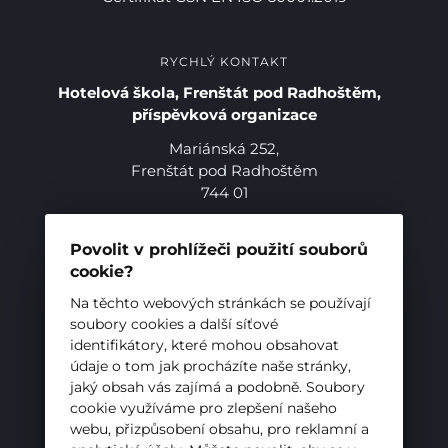
RYCHLÝ KONTAKT
Hotelová škola, Frenštát pod Radhoštěm,
příspěvková organizace
Mariánská 252,
Frenštát pod Radhoštěm
744 01
Telefon:
+420 556 836 551
E-mail:
sekretariat@hotelovkafren.cz
Povolit v prohlížeči použití souborů
Datová schránka: bc5jrez
cookie?
Pro studenty
IČ: 00576441
Na těchto webových stránkách se používají
soubory cookies a další síťové
Pro uchazeče
identifikátory, které mohou obsahovat
ZŘIZOVATEL
údaje o tom jak procházíte naše stránky,
jaký obsah vás zajímá a podobně. Soubory
Hotelová škola, Frenštát pod Radhoštěm je
cookie využíváme pro zlepšení našeho
příspěvkovou organizací zřizovanou
webu, přizpůsobení obsahu, pro reklamní a
Moravskoslezským krajem