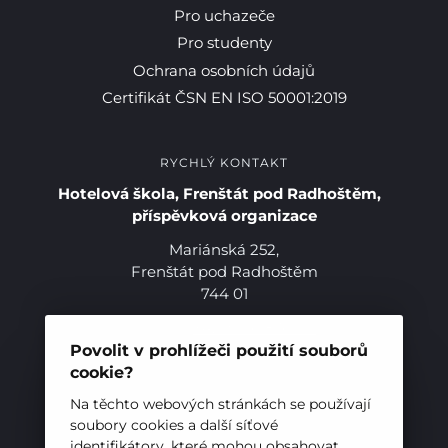
Pro uchazeče
Pro studenty
Ochrana osobních údajů
Certifikát ČSN EN ISO 50001:2019
RYCHLÝ KONTAKT
Hotelová škola, Frenštát pod Radhoštěm,
příspěvková organizace
Pro studenty
Mariánská 252,
Frenštát pod Radhoštěm
Pro uchazeče
744 01
Telefon:
+420 556 836 551
E-mail:
sekretariat@hotelovkafren.cz
Povolit v prohlížeči použití souborů
Datová schránka: bc5jrez
cookie?
IČ: 00576441
Na těchto webových stránkách se používají
soubory cookies a další síťové
identifikátory, které mohou obsahovat