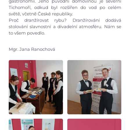
gastronomii. Jeho původní domovinou je severní
Tichomoří, odkud byl rozšířen do vod po celém
světě, včetně České republiky.
Proč dranžírovat rybu? Dranžírování dodává
stolování slavnostní a divadelní atmosféru. Nám se
to všem povedlo.
Úvod
Mgr. Jana Ranochová
Aktuálně
Škola
Studium
Projekty
Foto