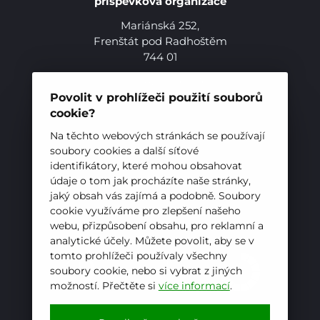
příspěvková organizace
Mariánská 252,
Frenštát pod Radhoštěm
744 01
Pro studenty
Telefon:
+420 556 836 551
Pro uchazeče
E-mail:
sekretariat@hotelovkafren.cz
Povolit v prohlížeči použití souborů
Datová schránka: bc5jrez
cookie?
IČ: 00576441
Na těchto webových stránkách se používají
soubory cookies a další síťové
identifikátory, které mohou obsahovat
ZŘIZOVATEL
údaje o tom jak procházíte naše stránky,
jaký obsah vás zajímá a podobně. Soubory
Hotelová škola, Frenštát pod Radhoštěm je
cookie využíváme pro zlepšení našeho
příspěvkovou organizací zřizovanou
webu, přizpůsobení obsahu, pro reklamní a
Moravskoslezským krajem
analytické účely. Můžete povolit, aby se v
tomto prohlížeči používaly všechny
soubory cookie, nebo si vybrat z jiných
možností. Přečtěte si
více informací
.
E-mail
WhatsApp
Facebook