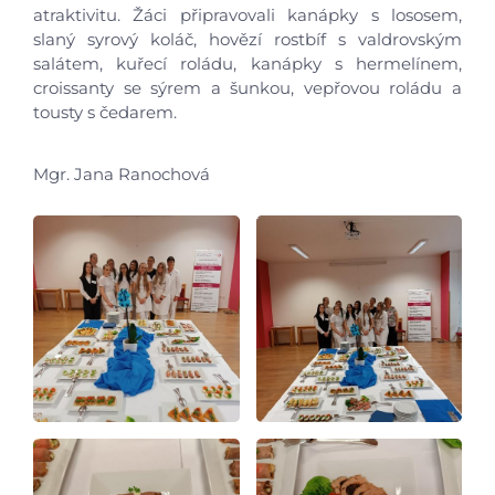
atraktivitu. Žáci připravovali kanápky s lososem,
slaný syrový koláč, hovězí rostbíf s valdrovským
salátem, kuřecí roládu, kanápky s hermelínem,
croissanty se sýrem a šunkou, vepřovou roládu a
Úvod
tousty s čedarem.
Aktuálně
Mgr. Jana Ranochová
Škola
Studium
Projekty
Foto
Video a audio