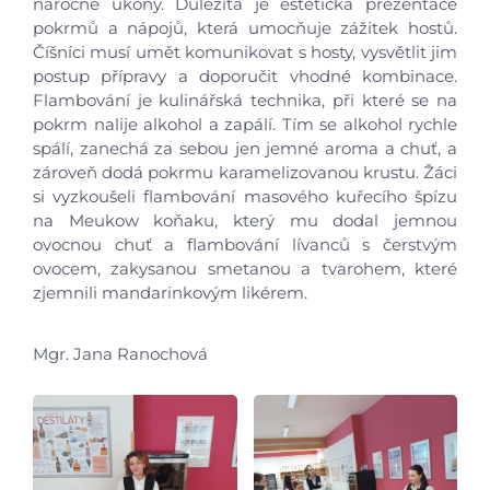
náročné úkony. Důležitá je estetická prezentace
pokrmů a nápojů, která umocňuje zážitek hostů.
Číšníci musí umět komunikovat s hosty, vysvětlit jim
postup přípravy a doporučit vhodné kombinace.
Flambování je kulinářská technika, při které se na
pokrm nalije alkohol a zapálí. Tím se alkohol rychle
spálí, zanechá za sebou jen jemné aroma a chuť, a
zároveň dodá pokrmu karamelizovanou krustu. Žáci
Úvod
si vyzkoušeli flambování masového kuřecího špízu
na Meukow koňaku, který mu dodal jemnou
ovocnou chuť a flambování lívanců s čerstvým
Aktuálně
ovocem, zakysanou smetanou a tvarohem, které
zjemnili mandarinkovým likérem.
Škola
Mgr. Jana Ranochová
Studium
Projekty