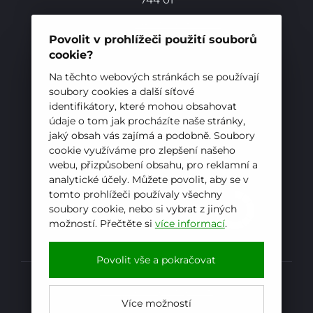
Telefon:
+420 556 836 551
E-mail:
sekretariat@hotelovkafren.cz
Povolit v prohlížeči použití souborů
Datová schránka: bc5jrez
cookie?
IČ: 00576441
Na těchto webových stránkách se používají
soubory cookies a další síťové
identifikátory, které mohou obsahovat
ZŘIZOVATEL
údaje o tom jak procházíte naše stránky,
jaký obsah vás zajímá a podobně. Soubory
Hotelová škola, Frenštát pod Radhoštěm je
cookie využíváme pro zlepšení našeho
příspěvkovou organizací zřizovanou
webu, přizpůsobení obsahu, pro reklamní a
Moravskoslezským krajem
analytické účely. Můžete povolit, aby se v
tomto prohlížeči používaly všechny
soubory cookie, nebo si vybrat z jiných
možností. Přečtěte si
více informací
.
E-mail
WhatsApp
Facebook
Povolit vše a pokračovat
Prohlášení o přístupnosti
Více možností
Kopírovat
Powered by
iCARD:CMS