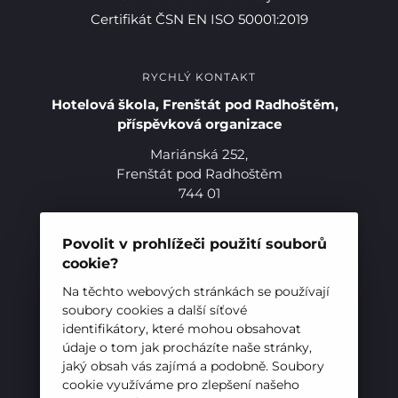
Certifikát ČSN EN ISO 50001:2019
RYCHLÝ KONTAKT
Hotelová škola, Frenštát pod Radhoštěm,
příspěvková organizace
Mariánská 252,
Frenštát pod Radhoštěm
744 01
Telefon:
+420 556 836 551
E-mail:
sekretariat@hotelovkafren.cz
Povolit v prohlížeči použití souborů
Datová schránka: bc5jrez
Pro studenty
cookie?
IČ: 00576441
Na těchto webových stránkách se používají
Pro uchazeče
soubory cookies a další síťové
identifikátory, které mohou obsahovat
ZŘIZOVATEL
údaje o tom jak procházíte naše stránky,
jaký obsah vás zajímá a podobně. Soubory
Hotelová škola, Frenštát pod Radhoštěm je
cookie využíváme pro zlepšení našeho
příspěvkovou organizací zřizovanou