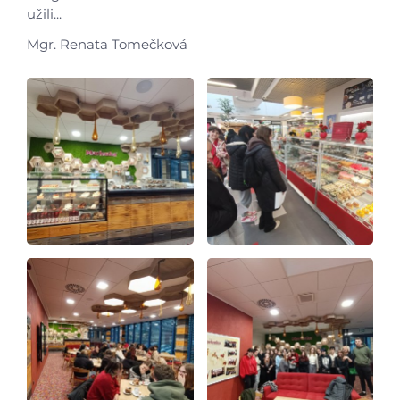
Úvod
užili...
Mgr. Renata Tomečková
Aktuálně
Škola
Studium
Projekty
Foto
Video a audio
Virtuální prohlídka