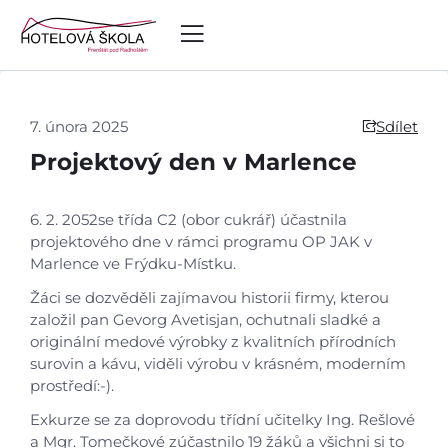
7. února 2025
Sdílet
Projektový den v Marlence
6. 2. 2052se třída C2 (obor cukrář) účastnila
projektového dne v rámci programu OP JAK v
Marlence ve Frýdku-Místku.
Žáci se dozvěděli zajímavou historii firmy, kterou
založil pan Gevorg Avetisjan, ochutnali sladké a
originální medové výrobky z kvalitních přírodních
surovin a kávu, viděli výrobu v krásném, moderním
prostředí:-).
Exkurze se za doprovodu třídní učitelky Ing. Rešlové
a Mgr. Tomečkové zúčastnilo 19 žáků a všichni si to