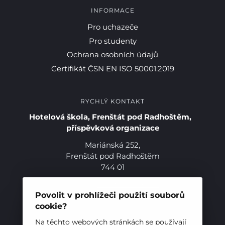
INFORMACE
Pro studenty
Pro uchazeče
Pro studenty
Pro uchazeče
Ochrana osobních údajů
Certifikát ČSN EN ISO 50001:2019
RYCHLÝ KONTAKT
Hotelová škola, Frenštát pod Radhoštěm,
příspěvková organizace
Mariánská 252,
Frenštát pod Radhoštěm
744 01
Telefon:
+420 556 836 551
E-mail:
sekretariat@hotelovkafren.cz
Povolit v prohlížeči použití souborů
Datová schránka: bc5jrez
cookie?
IČ: 00576441
Na těchto webových stránkách se používají