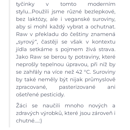
tyčinky v tomto moderním
stylu...Použili jsme různé bezlepkové,
bez laktózy, ale i veganské suroviny,
aby si mohl každý vybrat a ochutnat.
Raw v překladu do češtiny znamená
„syrový“, častěji se však v kontextu
jídla setkáme s pojmem živá strava.
Jako Raw se berou ty potraviny, které
neprošly tepelnou úpravou, při níž by
se zahřály na více než 42 °C. Suroviny
by také neměly být nijak průmyslově
zpracované, pasterizované ani
ošetřené pesticidy.
Žáci se naučili mnoho nových a
Úvod
zdravých výrobků, které jsou zároveň i
chutné....:)
Aktuálně