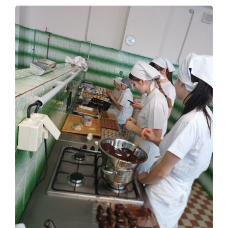
Škola
Studium
Projekty
Foto
Video a audio
Virtuální prohlídka
Kontakty