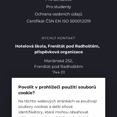
Pro studenty
Ochrana osobních údajů
Certifikát ČSN EN ISO 50001:2019
RYCHLÝ KONTAKT
Hotelová škola, Frenštát pod Radhoštěm,
příspěvková organizace
Pro studenty
Mariánská 252,
Frenštát pod Radhoštěm
744 01
Pro uchazeče
Telefon:
+420 556 836 551
E-mail:
sekretariat@hotelovkafren.cz
Povolit v prohlížeči použití souborů
Datová schránka: bc5jrez
cookie?
IČ: 00576441
Na těchto webových stránkách se používají
soubory cookies a další síťové
identifikátory, které mohou obsahovat
ZŘIZOVATEL