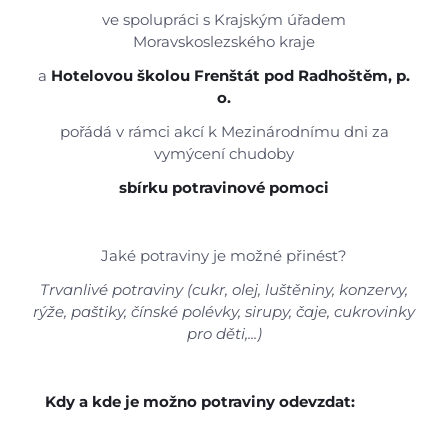
ve spolupráci s Krajským úřadem
Moravskoslezského kraje
a
Hotelovou školou Frenštát pod Radhoštěm, p.
o.
Úvod
pořádá v rámci akcí k Mezinárodnímu dni za
vymýcení chudoby
Aktuálně
sbírku potravinové pomoci
Škola
Jaké potraviny je možné přinést?
Trvanlivé potraviny (cukr, olej, luštěniny, konzervy,
Studium
rýže, paštiky, čínské polévky, sirupy, čaje, cukrovinky
pro děti,...)
Projekty
Kdy a kde je možno potraviny odevzdat:
Foto