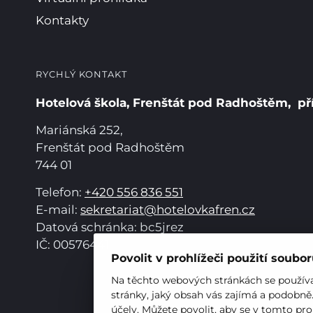
Kontakty
RYCHLÝ KONTAKT
Hotelová škola, Frenštát pod Radhoštěm, př
Mariánská 252,
Frenštát pod Radhoštěm
744 01
Telefon:
+420 556 836 551
E-mail:
sekretariat@hotelovkafren.cz
Datová schránka: bc5jrez
IČ: 00576441
Povolit v prohlížeči použití soubo
Na těchto webových stránkách se používaj
stránky, jaký obsah vás zajímá a podobně
účely. Můžete povolit, aby se v tomto pro