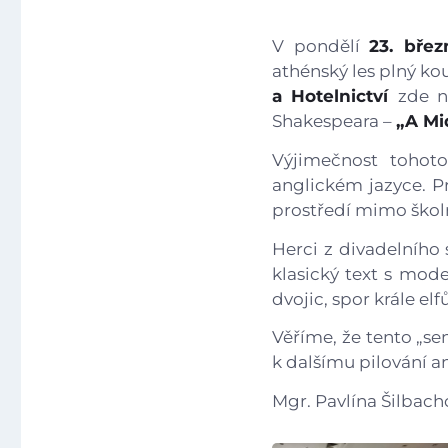
V pondělí
23. bře
athénský les plný ko
a Hotelnictví
zde n
Shakespeara –
„A Mi
Výjimečnost tohot
anglickém jazyce. P
prostředí mimo školn
Herci z divadelního 
klasický text s mod
dvojic, spor krále el
Věříme, že tento „se
k dalšímu pilování a
Mgr. Pavlína Šilbach