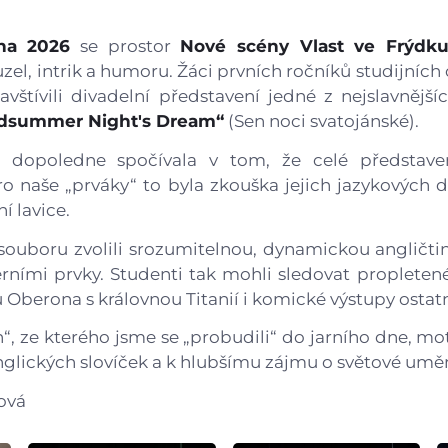
Gastrocentrum
zna 2026
se prostor
Nové scény Vlast ve Frýdk
Modernizace sportovišt
uzel, intrik a humoru. Žáci prvních ročníků studijníc
avštívili divadelní představení jedné z nejslavnějš
dsummer Night's Dream“
(Sen noci svatojánské).
o dopoledne spočívala v tom, že celé představe
ro naše „prváky“ to byla zkouška jejich jazykových 
í lavice.
souboru zvolili srozumitelnou, dynamickou angličti
erními prvky. Studenti tak mohli sledovat proplete
fů Oberona s královnou Titanií i komické výstupy ostat
n“, ze kterého jsme se „probudili“ do jarního dne, mo
nglických slovíček a k hlubšímu zájmu o světové uměn
ová