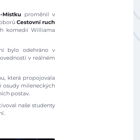
Národní plán obnovy - 3.1 Inovace ve vzdělávání v ko
u-Místku
proměnil v
h oborů
Cestovní ruch
Úvod
ích komedií Williama
Aktuálně
ní bylo odehráno v
dovedností v reálném
Škola
nu, která propojovala
Studium
né osudy mileneckých
ních postav.
Projekty
tivoval naše studenty
í.
Foto