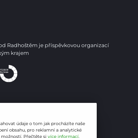
Pro studenty
Pro uchazeče
pod Radhoštěm je příspěvkovou organizací
ským krajem
sahovat údaje o tom jak procházíte naše
ení obsahu, pro reklamní a analytické
h možností. Přečtěte si
více informací
.