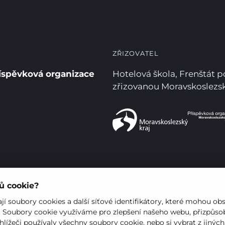
ZŘIZOVATEL
íspěvková organizace
Hotelová škola, Frenštát 
zřizovanou Moravskoslez
rů cookie?
í soubory cookies a další síťové identifikátory, které mohou ob
. Soubory cookie využíváme pro zlepšení našeho webu, přizpůsob
hlížeči používaly všechny soubory cookie, nebo si vybrat z jinýc