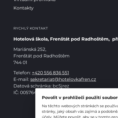
Kontakty
RYCHLÝ KONTAKT
Hotelová škola, Frenštát pod Radhoštěm, př
Mariánská 252,
Frenštát pod Radhoštěm
744 01
Telefon:
+420 556 836 551
E-mail:
sekretariat@hotelovkafren.cz
Datová schránka: bc5jrez
IČ: 00576441
Povolit v prohlížeči použití soubo
Na těchto webových stránkách se používaj
stránky, jaký obsah vás zajímá a podobně
účely. Můžete povolit, aby se v tomto pro