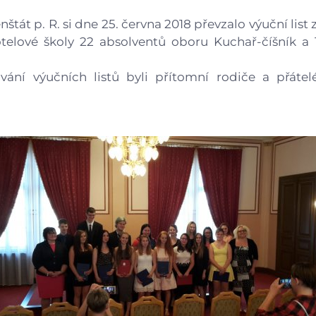
Gastrocentrum
štát p. R. si dne 25. června 2018 převzalo výuční list
telové školy 22 absolventů oboru Kuchař-číšník a
Modernizace sportovišt
vání výučních listů byli přítomní rodiče a přátel