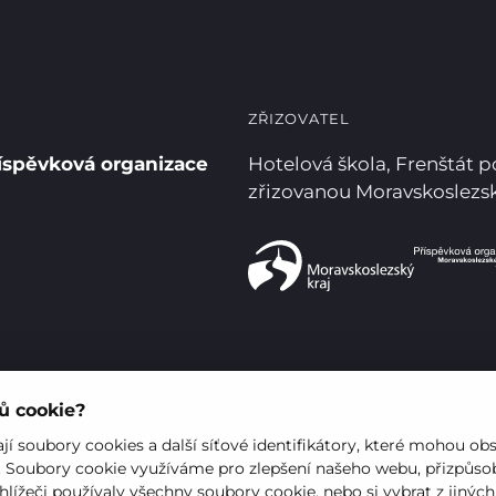
ZŘIZOVATEL
íspěvková organizace
Hotelová škola, Frenštát 
zřizovanou Moravskoslez
rů cookie?
í soubory cookies a další síťové identifikátory, které mohou ob
. Soubory cookie využíváme pro zlepšení našeho webu, přizpůsob
hlížeči používaly všechny soubory cookie, nebo si vybrat z jinýc