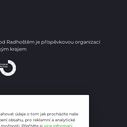
Pro studenty
Pro uchazeče
pod Radhoštěm je příspěvkovou organizací
ským krajem
sahovat údaje o tom jak procházíte naše
ení obsahu, pro reklamní a analytické
h možností. Přečtěte si
více informací
.