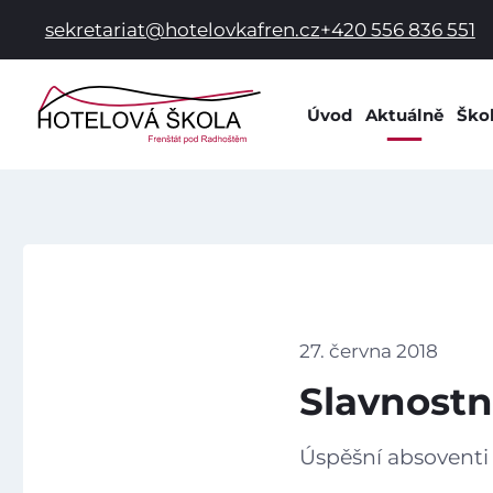
sekretariat@hotelovkafren.cz
+420 556 836 551
Úvod
Aktuálně
Ško
Info
Dok
Dom
Prac
Hist
Spol
27. června 2018
Škol
Slavnostn
Škol
Žák
Úspěšní absoventi 
Škol