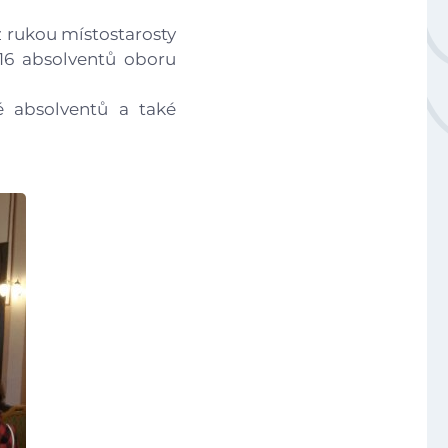
Národní plán obnovy - 3.1 Inovace ve vzdělávání v ko
 z rukou místostarosty
 16 absolventů oboru
Úvod
é absolventů a také
Aktuálně
Škola
Studium
Projekty
Foto