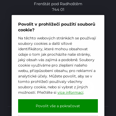
Frenštát pod Radhoštěm
744 01
Telefon:
+420 556 836 551
E-mail:
sekretariat@hotelovkafren.cz
Povolit v prohlížeči použití souborů
Datová schránka: bc5jrez
cookie?
IČ: 00576441
Na těchto webových stránkách se používají
soubory cookies a další síťové
identifikátory, které mohou obsahovat
ZŘIZOVATEL
údaje o tom jak procházíte naše stránky,
jaký obsah vás zajímá a podobně. Soubory
Hotelová škola, Frenštát pod Radhoštěm je
cookie využíváme pro zlepšení našeho
příspěvkovou organizací zřizovanou
webu, přizpůsobení obsahu, pro reklamní a
Moravskoslezským krajem
analytické účely. Můžete povolit, aby se v
tomto prohlížeči používaly všechny
soubory cookie, nebo si vybrat z jiných
možností. Přečtěte si
více informací
.
E-mail
WhatsApp
Facebook
Povolit vše a pokračovat