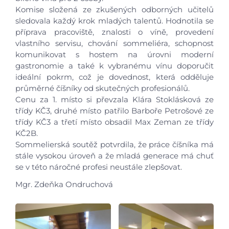
Komise složená ze zkušených odborných učitelů
sledovala každý krok mladých talentů. Hodnotila se
příprava pracoviště, znalosti o víně, provedení
vlastního servisu, chování sommeliéra, schopnost
komunikovat s hostem na úrovni moderní
gastronomie a také k vybranému vínu doporučit
ideální pokrm, což je dovednost, která odděluje
průměrné číšníky od skutečných profesionálů.
Úvod
Cenu za 1. místo si převzala Klára Stoklásková ze
třídy KČ3, druhé místo patřilo Barboře Petrošové ze
Aktuálně
třídy KČ3 a třetí místo obsadil Max Zeman ze třídy
KČ2B.
Sommelierská soutěž potvrdila, že práce číšníka má
Škola
stále vysokou úroveň a že mladá generace má chuť
se v této náročné profesi neustále zlepšovat.
Studium
Mgr. Zdeňka Ondruchová
Projekty