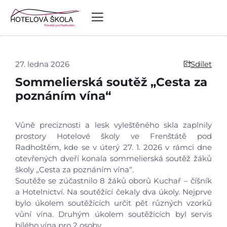
27. ledna 2026
Sdílet
Sommelierská soutěž „Cesta za
poznáním vína“
Vůně preciznosti a lesk vyleštěného skla zaplnily
prostory Hotelové školy ve Frenštátě pod
Radhoštěm, kde se v úterý 27. 1. 2026 v rámci dne
otevřených dveří konala sommelierská soutěž žáků
školy „Cesta za poznáním vína“.
Soutěže se zúčastnilo 8 žáků oborů Kuchař – číšník
a Hotelnictví. Na soutěžící čekaly dva úkoly. Nejprve
bylo úkolem soutěžících určit pět různých vzorků
vůní vína. Druhým úkolem soutěžících byl servis
bílého vína pro 2 osoby.