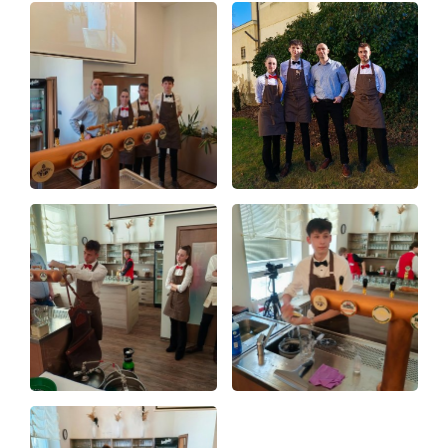
Aktuálně
Škola
Studium
Projekty
Foto
Video a audio
Virtuální prohlídka
Kontakty