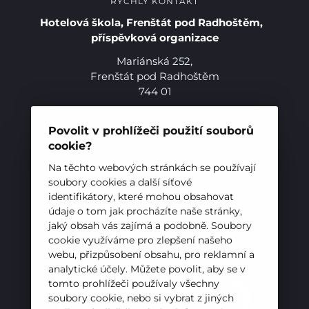
RYCHLÝ KONTAKT
Hotelová škola, Frenštát pod Radhoštěm,
příspěvková organizace
Mariánská 252,
Frenštát pod Radhoštěm
744 01
Telefon:
+420 556 836 551
E-mail:
sekretariat@hotelovkafren.cz
Povolit v prohlížeči použití souborů
Datová schránka: bc5jrez
cookie?
Pro studenty
IČ: 00576441
Na těchto webových stránkách se používají
soubory cookies a další síťové
Pro uchazeče
identifikátory, které mohou obsahovat
ZŘIZOVATEL
údaje o tom jak procházíte naše stránky,
jaký obsah vás zajímá a podobně. Soubory
Hotelová škola, Frenštát pod Radhoštěm je
cookie využíváme pro zlepšení našeho
příspěvkovou organizací zřizovanou
webu, přizpůsobení obsahu, pro reklamní a
Moravskoslezským krajem
analytické účely. Můžete povolit, aby se v
tomto prohlížeči používaly všechny
soubory cookie, nebo si vybrat z jiných