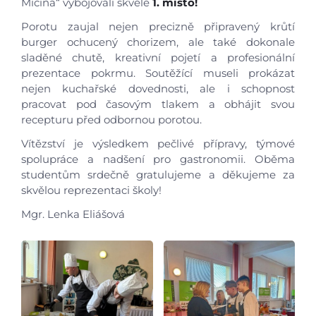
Micina“ vybojovali skvělé
1. místo!
Porotu zaujal nejen precizně připravený krůtí
burger ochucený chorizem, ale také dokonale
sladěné chutě, kreativní pojetí a profesionální
prezentace pokrmu. Soutěžící museli prokázat
Úvod
nejen kuchařské dovednosti, ale i schopnost
pracovat pod časovým tlakem a obhájit svou
recepturu před odbornou porotou.
Aktuálně
Vítězství je výsledkem pečlivé přípravy, týmové
spolupráce a nadšení pro gastronomii. Oběma
Škola
studentům srdečně gratulujeme a děkujeme za
skvělou reprezentaci školy!
Studium
Mgr. Lenka Eliášová
Projekty
Foto