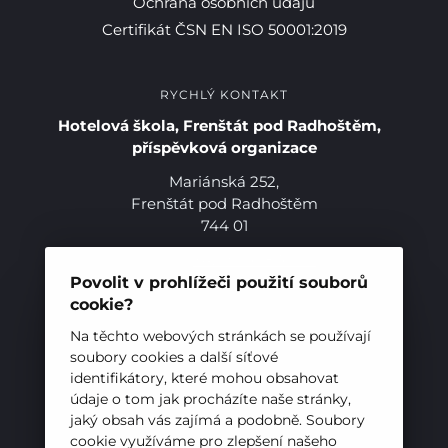
Ochrana osobních údajů
Certifikát ČSN EN ISO 50001:2019
RYCHLÝ KONTAKT
Hotelová škola, Frenštát pod Radhoštěm,
příspěvková organizace
Mariánská 252,
Pro studenty
Frenštát pod Radhoštěm
744 01
Pro uchazeče
Telefon:
+420 556 836 551
E-mail:
sekretariat@hotelovkafren.cz
Povolit v prohlížeči použití souborů
Datová schránka: bc5jrez
cookie?
IČ: 00576441
Na těchto webových stránkách se používají
soubory cookies a další síťové
identifikátory, které mohou obsahovat
ZŘIZOVATEL
údaje o tom jak procházíte naše stránky,
jaký obsah vás zajímá a podobně. Soubory
Hotelová škola, Frenštát pod Radhoštěm je
cookie využíváme pro zlepšení našeho
příspěvkovou organizací zřizovanou