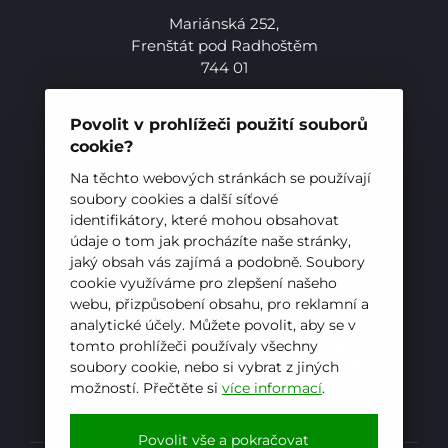
Mariánská 252,
Frenštát pod Radhoštěm
744 01
Telefon:
+420 556 836 551
E-mail:
sekretariat@hotelovkafren.cz
Povolit v prohlížeči použití souborů
Datová schránka: bc5jrez
cookie?
IČ: 00576441
Na těchto webových stránkách se používají
Pro studenty
soubory cookies a další síťové
identifikátory, které mohou obsahovat
Pro uchazeče
ZŘIZOVATEL
údaje o tom jak procházíte naše stránky,
jaký obsah vás zajímá a podobně. Soubory
Hotelová škola, Frenštát pod Radhoštěm je
cookie využíváme pro zlepšení našeho
příspěvkovou organizací zřizovanou
webu, přizpůsobení obsahu, pro reklamní a
Moravskoslezským krajem
analytické účely. Můžete povolit, aby se v
tomto prohlížeči používaly všechny
soubory cookie, nebo si vybrat z jiných
možností. Přečtěte si
více informací
.
E-mail
WhatsApp
Facebook
Povolit vše a pokračovat