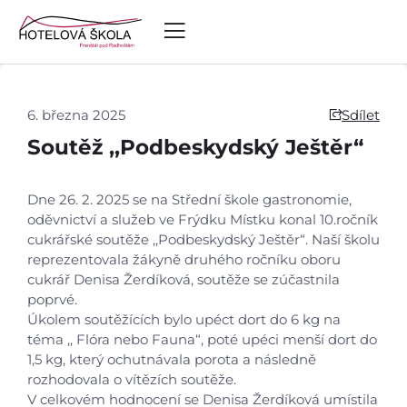
6. března 2025
Sdílet
Soutěž ,,Podbeskydský Ještěr“
Dne 26. 2. 2025 se na Střední škole gastronomie,
oděvnictví a služeb ve Frýdku Místku konal 10.ročník
cukrářské soutěže ,,Podbeskydský Ještěr“. Naší školu
reprezentovala žákyně druhého ročníku oboru
cukrář Denisa Žerdíková, soutěže se zúčastnila
poprvé.
Úkolem soutěžících bylo upéct dort do 6 kg na
téma ,, Flóra nebo Fauna“, poté upéci menší dort do
1,5 kg, který ochutnávala porota a následně
Úvod
rozhodovala o vítězích soutěže.
V celkovém hodnocení se Denisa Žerdíková umístila