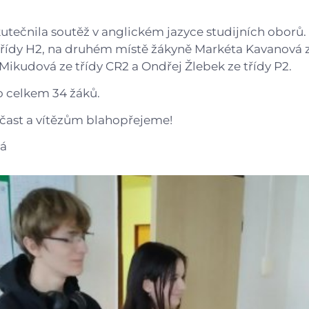
Gastrocentrum
kutečnila soutěž v anglickém jazyce studijních oborů. 
Modernizace sportovišt
třídy H2, na druhém místě žákyně Markéta Kavanová ze
 Mikudová ze třídy CR2 a Ondřej Žlebek ze třídy P2.
o celkem 34 žáků.
ast a vítězům blahopřejeme!
vá