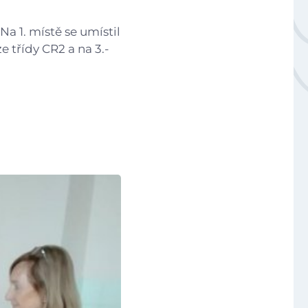
Národní plán obnovy - 3.1 Inovace ve vzdělávání v ko
Na 1. místě se umístil
 třídy CR2 a na 3.-
Úvod
Aktuálně
Škola
Studium
Projekty