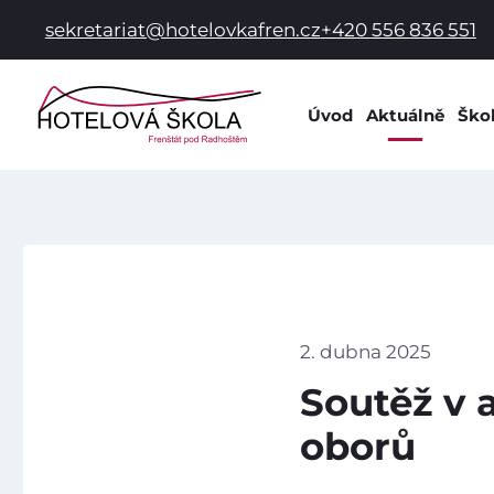
sekretariat@hotelovkafren.cz
+420 556 836 551
Úvod
Aktuálně
Ško
Info
Dok
Dom
Prac
Hist
Spol
2. dubna 2025
Škol
Soutěž v 
Škol
oborů
Žák
Škol