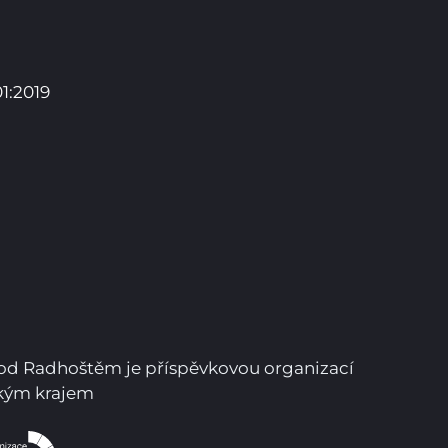
1:2019
Pro studenty
Pro uchazeče
pod Radhoštěm je příspěvkovou organizací
ským krajem