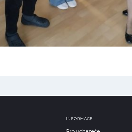
Kopírova
INFORMACE
Pro uchazeče