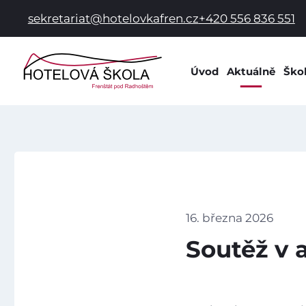
sekretariat@hotelovkafren.cz
+420 556 836 551
Úvod
Aktuálně
Ško
Info
Dok
Dom
Prac
Hist
Spol
16. března 2026
Škol
Soutěž v a
Škol
Žák
Škol