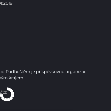
1:2019
Pro studenty
Pro uchazeče
pod Radhoštěm je příspěvkovou organizací
ským krajem