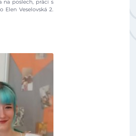
 na poslech, práci s
Národní plán obnovy - 3.1 Inovace ve vzdělávání v ko
o Elen Veselovská 2.
Úvod
Aktuálně
Škola
Studium
Projekty
Foto