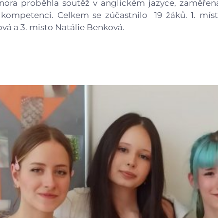
února proběhla soutěž v anglickém jazyce, zaměřena
Gastrocentrum
kompetenci. Celkem se zúčastnilo 19 žáků. 1. míst
vá a 3. misto Natálie Benková.
Modernizace sportovišt