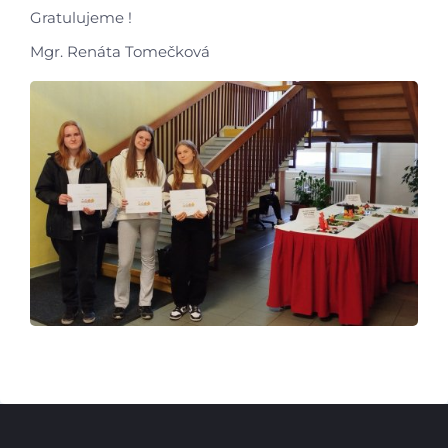
Gratulujeme !
Škola
Mgr. Renáta Tomečková
Studium
Projekty
Foto
Video a audio
Virtuální prohlídka
Kontakty