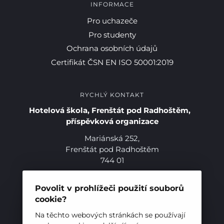
INFORMACE
Pro uchazeče
Pro studenty
Ochrana osobních údajů
Certifikát ČSN EN ISO 50001:2019
RYCHLÝ KONTAKT
Hotelová škola, Frenštát pod Radhoštěm,
příspěvková organizace
Mariánská 252,
Frenštát pod Radhoštěm
744 01
Telefon:
+420 556 836 551
E-mail:
sekretariat@hotelovkafren.cz
Povolit v prohlížeči použití souborů
Datová schránka: bc5jrez
cookie?
IČ: 00576441
Na těchto webových stránkách se používají