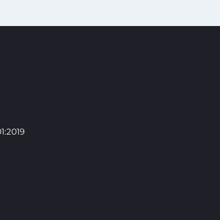
1:2019
Pro studenty
Pro uchazeče