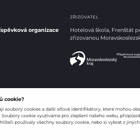
ZŘIZOVATEL
íspěvková organizace
Hotelová škola, Frenštát 
zřizovanou Moravskoslez
rů cookie?
í soubory cookies a další síťové identifikátory, které mohou ob
. Soubory cookie využíváme pro zlepšení našeho webu, přizpůsob
hlížeči používaly všechny soubory cookie, nebo si vybrat z jinýc