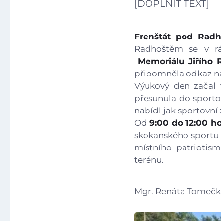
[DOPLNIT TEXT]
Frenštát pod Radh
Radhoštěm se v rám
Memoriálu Jiřího 
připomněla odkaz na
Výukový den začal
přesunula do sporto
nabídl jak sportovní
Od
9:00 do 12:00 h
skokanského sportu a
místního patriotis
terénu.
Mgr. Renáta Tomečk