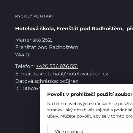
RYCHLÝ KONTAKT
Hotelová škola, Frenštát pod Radhoštěm, př
Mariánská 252,
Frenštát pod Radhoštěm
744 01
Telefon:
+420 556 836 551
E-mail:
sekretariat@hotelovkafren.cz
Datová schránka: bc5jrez
IČ: 00576441
Povolit v prohlížeči použití soubo
Na těchto webových stránkách se používaj
stránky, jaký obsah vás zajímá a podobně
účely. Můžete povolit, aby se v tomto pro
Více možností