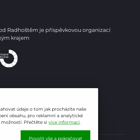
pod Radhoštěm je příspěvkovou organizací
ským krajem
sahovat údaje o tom jak procházíte naše
ení obsahu, pro reklamní a analytické
h možností. Přečtěte si
více informací
.
Povolit vše a pokračovat