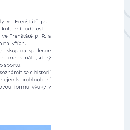
Národní plán obnovy - 3.1 Inovace ve vzdělávání v ko
oly ve Frenštátě pod
kulturní události –
ve Frenštátě p. R. a
 na lyžích.
se skupina společně
Úvod
amu memoriálu, který
o sportu.
Aktuálně
eznámit se s historií
a nejen k prohloubení
kovou formu výuky v
Škola
Studium
Projekty