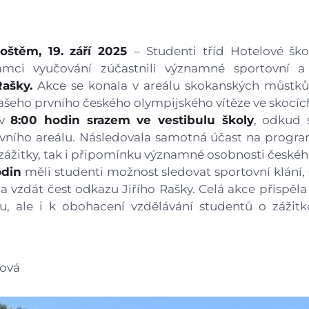
Gastrocentrum
Modernizace sportovišt
oštěm, 19. září 2025
– Studenti tříd Hotelové šk
ci vyučování zúčastnili významné sportovní a 
Rašky.
Akce se konala v areálu skokanských můstků 
šeho prvního českého olympijského vítěze ve skocích
 v
8:00 hodin srazem ve vestibulu školy
, odkud 
vního areálu. Následovala samotná účast na progr
 zážitky, tak i připomínku významné osobnosti českéh
odin
měli studenti možnost sledovat sportovní klání, s
 vzdát čest odkazu Jiřího Rašky. Celá akce přispěl
mu, ale i k obohacení vzdělávání studentů o zážit
ová