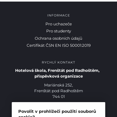
INFORMACE
Pro uchazeče
Pro studenty
Ochrana osobních údajů
Certifikát ČSN EN ISO 50001:2019
RYCHLÝ KONTAKT
Hotelová škola, Frenštát pod Radhoštěm,
příspěvková organizace
Mariánská 252,
Frenštát pod Radhoštěm
744 01
Telefon:
+420 556 836 551
Pro studenty
E-mail:
sekretariat@hotelovkafren.cz
Povolit v prohlížeči použití souborů
Datová schránka: bc5jrez