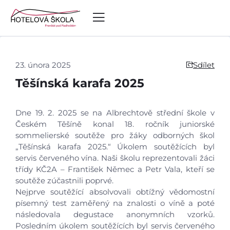
23. února 2025
Sdílet
Těšínská karafa 2025
Dne 19. 2. 2025 se na Albrechtově střední škole v
Českém Těšíně konal 18. ročník juniorské
sommelierské soutěže pro žáky odborných škol
„Těšínská karafa 2025.“ Úkolem soutěžících byl
servis červeného vína. Naši školu reprezentovali žáci
třídy KČ2A – František Němec a Petr Vala, kteří se
soutěže zúčastnili poprvé.
Nejprve soutěžící absolvovali obtížný vědomostní
písemný test zaměřený na znalosti o víně a poté
následovala degustace anonymních vzorků.
Posledním úkolem soutěžících byl servis červeného