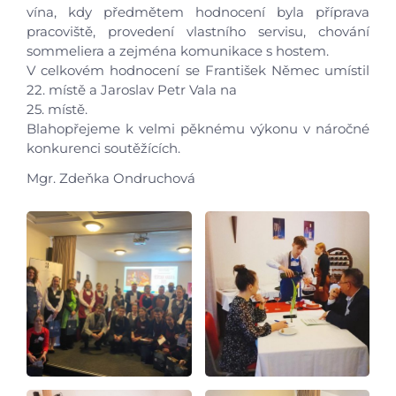
vína, kdy předmětem hodnocení byla příprava
pracoviště, provedení vlastního servisu, chování
Úvod
sommeliera a zejména komunikace s hostem.
V celkovém hodnocení se František Němec umístil
Aktuálně
22. místě a Jaroslav Petr Vala na
25. místě.
Blahopřejeme k velmi pěknému výkonu v náročné
Škola
konkurenci soutěžících.
Mgr. Zdeňka Ondruchová
Studium
Projekty
Foto
Video a audio
Virtuální prohlídka