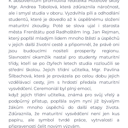
K absolventům promluvila ředitelka Hotelové školy
Mgr. Andrea Tobolová, která zdůraznila náročnost,
ale i smysl studia v oboru. Vyzdvihla píli a odhodlání
studentů, které je dovedlo až k úspěšnému složení
maturitní zkoušky. Poté se slova ujal i starosta
města Frenštátu pod Radhoštěm Ing. Jan Rejman,
který popřál mladým lidem mnoho štěstí a úspěchů
v jejich další životní cestě a připomněl, že právě oni
Úvod
jsou budoucími nositeli prosperity regionu.
Slavnostní okamžik nastal pro studenty maturitní
Aktuálně
třídy, kteří se po čtyřech letech studia rozloučili se
střední školou. Jejich třídní učitelka, Mgr. Pavlína
Šilbachová, která je provázela po celou dobu jejich
Škola
vzdělávací cesty, jim s hrdostí předala maturitní
vysvědčení. Ceremoniál byl plný emocí,
Studium
když jejich třídní učitelka, známá pro svůj vřelý a
podpůrný přístup, popřála svým nyní již bývalým
žákům mnoho úspěchů do další etapy života.
Projekty
Zdůraznila, že maturitní vysvědčení není jen kus
papíru, ale symbol tvrdé práce, vytrvalosti a
Foto
připravenosti čelit novým výzvám.