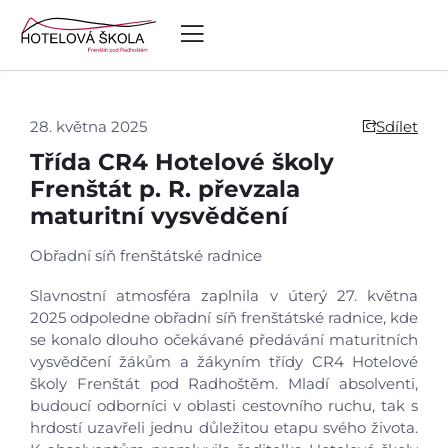
28. května 2025
Sdílet
Třída CR4 Hotelové školy
Frenštát p. R. převzala
maturitní vysvědčení
Obřadní síň frenštátské radnice
Slavnostní atmosféra zaplnila v úterý 27. května
2025 odpoledne obřadní síň frenštátské radnice, kde
se konalo dlouho očekávané předávání maturitních
vysvědčení žákům a žákyním třídy CR4 Hotelové
školy Frenštát pod Radhoštěm. Mladí absolventi,
budoucí odborníci v oblasti cestovního ruchu, tak s
hrdostí uzavřeli jednu důležitou etapu svého života.