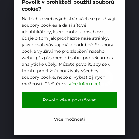
E-mail:
sekretariat@hotelovkafren.cz
Povolit v prohlížeči použití souborů
Datová schránka: bc5jrez
cookie?
IČ: 00576441
Na těchto webových stránkách se používají
soubory cookies a další síťové
identifikátory, které mohou obsahovat
ZŘIZOVATEL
údaje o tom jak procházíte naše stránky,
jaký obsah vás zajímá a podobně. Soubory
Hotelová škola, Frenštát pod Radhoštěm je
cookie využíváme pro zlepšení našeho
příspěvkovou organizací zřizovanou
webu, přizpůsobení obsahu, pro reklamní a
Moravskoslezským krajem
analytické účely. Můžete povolit, aby se v
tomto prohlížeči používaly všechny
soubory cookie, nebo si vybrat z jiných
možností. Přečtěte si
více informací
.
E-mail
WhatsApp
Facebook
Povolit vše a pokračovat
Prohlášení o přístupnosti
Více možností
Kopírovat
Powered by
iCARD:CMS
Web by
iCARD.cz