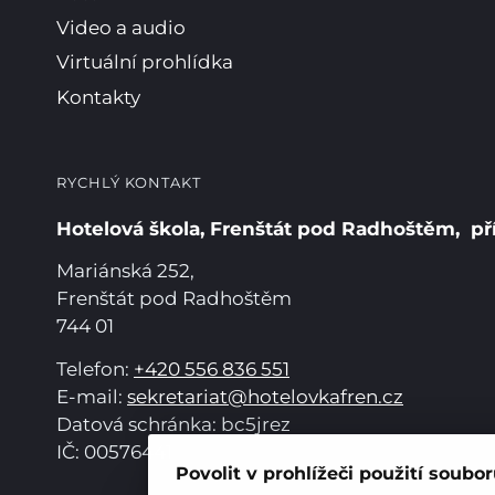
Video a audio
Virtuální prohlídka
Kontakty
RYCHLÝ KONTAKT
Hotelová škola, Frenštát pod Radhoštěm, př
Mariánská 252,
Frenštát pod Radhoštěm
744 01
Telefon:
+420 556 836 551
E-mail:
sekretariat@hotelovkafren.cz
Datová schránka: bc5jrez
IČ: 00576441
Povolit v prohlížeči použití soubo