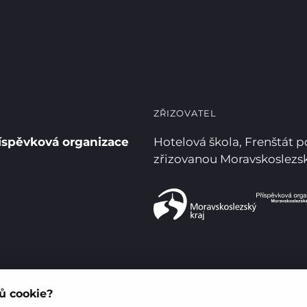
ZŘIZOVATEL
íspěvková organizace
Hotelová škola, Frenštát 
zřizovanou Moravskoslez
rů cookie?