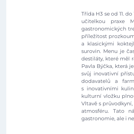
Třída H3 se od 11. do
učitelkou praxe 
gastronomických tr
příležitost prozkoum
a klasickými koktej
surovin. Menu je č
destiláty, které měl
Pavla Býčka, která j
svůj inovativní pří
dodavatelů a farm
s inovativními kuli
kulturní vložku plno
Vltavě s průvodkyní, 
atmosféru. Tato n
gastronomie, ale i n