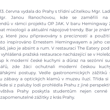
Gastrocentrum
 13. června vydala do Prahy s třídní učitelkou Mgr. L
Modernizace sportovišt
Mgr. Janou Ranochovou, kde se zaměřili na
endů v rámci projektu OP JAK. V baru Hemingway ž
at mixologii a aktuální nápojové trendy. Bar je zná
ly, které jsou připravovány s precizností a použit
asto inspirováno Ernestem Hemingwayem a jeho ce
 rád, jako je absint a rum. V restauraci The Eatery p
e vyhlášená pražská restaurace nacházející se v Holeš
stup k moderní české kuchyni a důraz na sezónní s
ářů, zde žáci ochutnali moderní českou kuch
nářskými postupy. Vedle gastronomických zážitků s
u zábavy a optických klamů v muzeu iluzí. Třída si
kde si z paluby lodi prohlédla Prahu z jiné perspektiv
ávštěva Prahy poskytla studentům nejen cenné 
ezapomenutelné zážitky z krás Prahy.