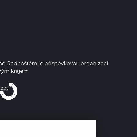
Pro studenty
Pro uchazeče
pod Radhoštěm je příspěvkovou organizací
ským krajem