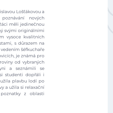
Národní plán obnovy - 3.1 Inovace ve vzdělávání v ko
adislavou Lošťákovou a
 poznávání nových
Úvod
áci měli jedinečnou
mý svými originálními
ím vysoce kvalitních
Aktuálně
stami, s důrazem na
od vedením šéfkuchaře
Škola
ovicích, je známá pro
uroviny od vybraných
yni a seznámili se
Studium
i studenti dopřáli i
 užila plavbu lodí po
Projekty
y a užila si relaxační
poznatky z oblasti
Foto