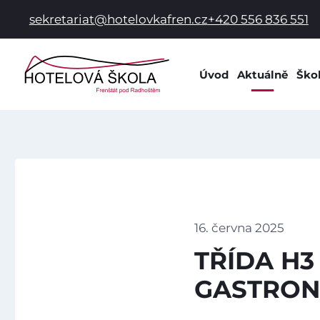
sekretariat@hotelovkafren.cz
+420 556 836 551
Úvod
Aktuálně
Ško
Info
Dok
Dom
Prac
Hist
Spol
16. června 2025
Škol
TŘÍDA H
Škol
GASTRON
Žák
Škol