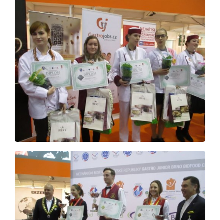
Aktuálně
Škola
Studium
Projekty
Foto
Video a audio
Virtuální prohlídka
Kontakty