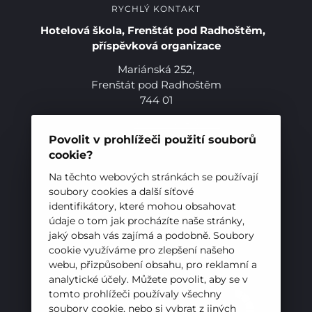
RYCHLÝ KONTAKT
Hotelová škola, Frenštát pod Radhoštěm,
příspěvková organizace
Mariánská 252,
Frenštát pod Radhoštěm
744 01
Telefon:
+420 556 836 551
E-mail:
sekretariat@hotelovkafren.cz
Povolit v prohlížeči použití souborů
Datová schránka: bc5jrez
cookie?
Pro studenty
IČ: 00576441
Na těchto webových stránkách se používají
soubory cookies a další síťové
Pro uchazeče
identifikátory, které mohou obsahovat
ZŘIZOVATEL
údaje o tom jak procházíte naše stránky,
Hotelová škola, Frenštát pod Radhoštěm je
jaký obsah vás zajímá a podobně. Soubory
cookie využíváme pro zlepšení našeho
příspěvkovou organizací zřizovanou
webu, přizpůsobení obsahu, pro reklamní a
Moravskoslezským krajem
analytické účely. Můžete povolit, aby se v
tomto prohlížeči používaly všechny
soubory cookie, nebo si vybrat z jiných