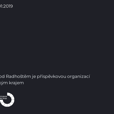
1:2019
Pro studenty
Pro uchazeče
pod Radhoštěm je příspěvkovou organizací
ským krajem