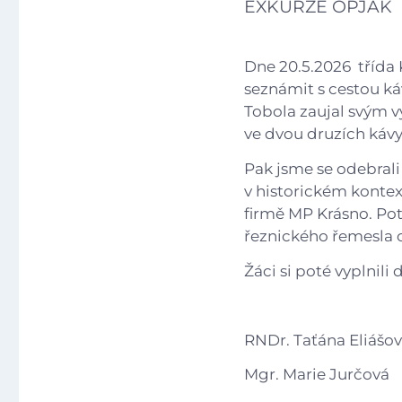
EXKURZE OPJAK
Dne 20.5.2026 třída 
seznámit s cestou k
Tobola zaujal svým v
ve dvou druzích kávy
Pak jsme se odebrali 
v historickém konte
firmě MP Krásno. Pot
řeznického řemesla 
Žáci si poté vyplnili
RNDr. Taťána Eliášo
Mgr. Marie Jurčová