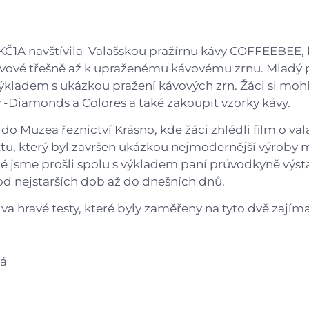
Gastrocentrum
Modernizace sportovišt
KČ1A navštívila Valašskou pražírnu kávy COFFEEBEE, 
ávové třešně až k upraženému kávovému zrnu. Mladý
ýkladem s ukázkou pražení kávových zrn. Žáci si mohl
 -Diamonds a Colores a také zakoupit vzorky kávy.
do Muzea řeznictví Krásno, kde žáci zhlédli film o va
xtu, který byl završen ukázkou nejmodernější výroby
é jsme prošli spolu s výkladem paní průvodkyně výst
od nejstarších dob až do dnešních dnů.
 dva hravé testy, které byly zaměřeny na tyto dvě zajím
vá