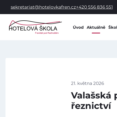
sekretariat@hotelovkafren.cz
+420 556 836 551
Úvod
Aktuálně
Ško
Info
Dok
Dom
Prac
Hist
Spol
21. května 2026
Škol
Valašská 
Škol
řeznictví
Žák
Škol