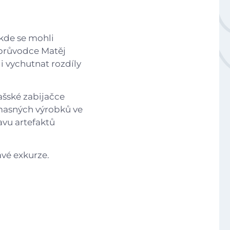
Národní plán obnovy - 3.1 Inovace ve vzdělávání v ko
kde se mohli
 průvodce Matěj
Úvod
i vychutnat rozdíly
Aktuálně
lašské zabijačce
 masných výrobků ve
avu artefaktů
Škola
avé exkurze.
Studium
Projekty
Foto