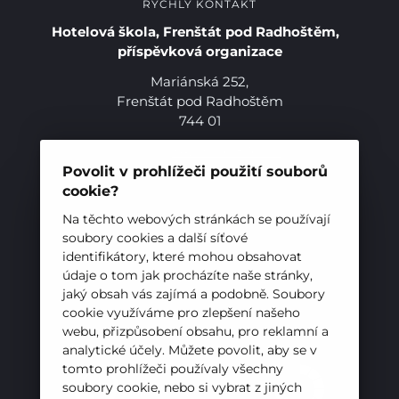
RYCHLÝ KONTAKT
Hotelová škola, Frenštát pod Radhoštěm,
příspěvková organizace
Mariánská 252,
Frenštát pod Radhoštěm
Pro studenty
744 01
Telefon:
+420 556 836 551
Pro uchazeče
E-mail:
sekretariat@hotelovkafren.cz
Povolit v prohlížeči použití souborů
Datová schránka: bc5jrez
cookie?
IČ: 00576441
Na těchto webových stránkách se používají
soubory cookies a další síťové
identifikátory, které mohou obsahovat
ZŘIZOVATEL
údaje o tom jak procházíte naše stránky,
jaký obsah vás zajímá a podobně. Soubory
Hotelová škola, Frenštát pod Radhoštěm je
cookie využíváme pro zlepšení našeho
příspěvkovou organizací zřizovanou
webu, přizpůsobení obsahu, pro reklamní a
Moravskoslezským krajem
analytické účely. Můžete povolit, aby se v
tomto prohlížeči používaly všechny
soubory cookie, nebo si vybrat z jiných