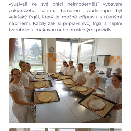
využívali ke své práci nejmodernější vybavení
cukrářského centra. Tématem workshopu byl
valašský frgál, který je možné připravit s různými
náplněmi. Každý žák si připravil svůj frgál s náplní
Úvod
tvarohovou, makovou nebo hruškovými povidly.
Aktuálně
Škola
Studium
Projekty
Foto
Video a audio