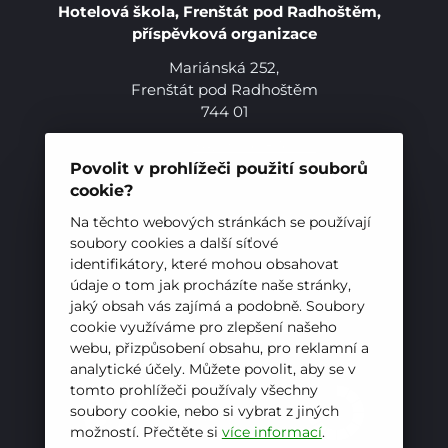
Hotelová škola, Frenštát pod Radhoštěm,
příspěvková organizace
Mariánská 252,
Frenštát pod Radhoštěm
744 01
Telefon:
+420 556 836 551
E-mail:
sekretariat@hotelovkafren.cz
Povolit v prohlížeči použití souborů
Datová schránka: bc5jrez
cookie?
IČ: 00576441
Pro studenty
Na těchto webových stránkách se používají
soubory cookies a další síťové
identifikátory, které mohou obsahovat
Pro uchazeče
ZŘIZOVATEL
údaje o tom jak procházíte naše stránky,
jaký obsah vás zajímá a podobně. Soubory
Hotelová škola, Frenštát pod Radhoštěm je
cookie využíváme pro zlepšení našeho
příspěvkovou organizací zřizovanou
webu, přizpůsobení obsahu, pro reklamní a
Moravskoslezským krajem
analytické účely. Můžete povolit, aby se v
tomto prohlížeči používaly všechny
soubory cookie, nebo si vybrat z jiných
možností. Přečtěte si
více informací
.