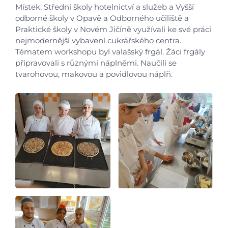
Místek, Střední školy hotelnictví a služeb a Vyšší
Aktuálně
odborné školy v Opavě a Odborného učiliště a
Praktické školy v Novém Jičíně využívali ke své práci
nejmodernější vybavení cukrářského centra.
Škola
Tématem workshopu byl valašský frgál. Žáci frgály
připravovali s různými náplněmi. Naučili se
Studium
tvarohovou, makovou a povidlovou náplň.
Projekty
Foto
Video a audio
Virtuální prohlídka
Kontakty