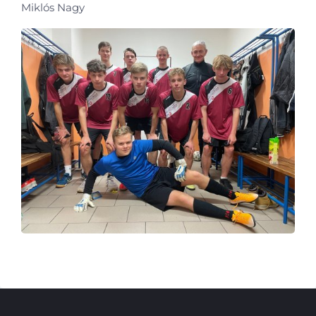
Miklós Nagy
Škola
Studium
Projekty
Foto
Video a audio
Virtuální prohlídka
Kontakty