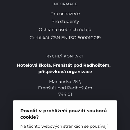
INFORMACE
Pro uchazeče
Pro studenty
Ochrana osobních údajů
Certifikát ČSN EN ISO 50001:2019
RYCHLÝ KONTAKT
Hotelová škola, Frenštát pod Radhoštěm,
příspěvková organizace
Mariánská 252,
Frenštát pod Radhoštěm
744 01
Telefon:
+420 556 836 551
E-mail:
sekretariat@hotelovkafren.cz
Povolit v prohlížeči použití souborů
Datová schránka: bc5jrez
cookie?
IČ: 00576441
Na těchto webových stránkách se používají