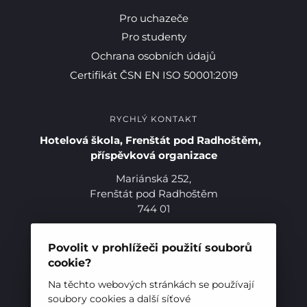
Pro uchazeče
Pro studenty
Ochrana osobních údajů
Certifikát ČSN EN ISO 50001:2019
RYCHLÝ KONTAKT
Hotelová škola, Frenštát pod Radhoštěm,
příspěvková organizace
Mariánská 252,
Frenštát pod Radhoštěm
744 01
Telefon:
+420 556 836 551
E-mail:
sekretariat@hotelovkafren.cz
Povolit v prohlížeči použití souborů
Datová schránka: bc5jrez
cookie?
IČ: 00576441
Na těchto webových stránkách se používají
soubory cookies a další síťové