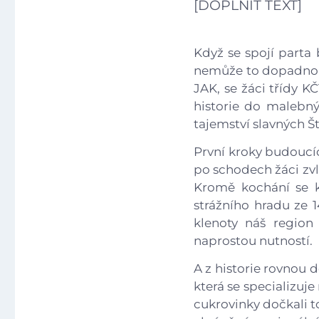
[DOPLNIT TEXT]
Když se spojí parta 
nemůže to dopadnout
JAK, se žáci třídy K
historie do malebný
tajemství slavných Š
První kroky budoucíc
po schodech žáci zv
Kromě kochání se kr
strážního hradu ze 14
klenoty náš region
naprostou nutností.
A z historie rovnou 
která se specializuje
cukrovinky dočkali t