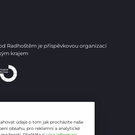
Pro uchazeče
pod Radhoštěm je příspěvkovou organizací
ským krajem
sahovat údaje o tom jak procházíte naše
ení obsahu, pro reklamní a analytické
h možností. Přečtěte si
více informací
.