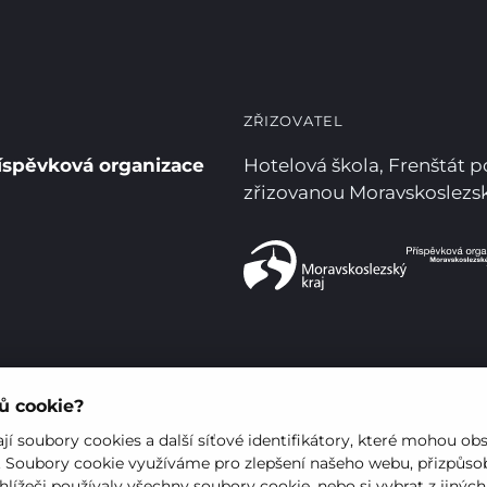
ZŘIZOVATEL
íspěvková organizace
Hotelová škola, Frenštát 
zřizovanou Moravskoslez
rů cookie?
í soubory cookies a další síťové identifikátory, které mohou ob
. Soubory cookie využíváme pro zlepšení našeho webu, přizpůsob
hlížeči používaly všechny soubory cookie, nebo si vybrat z jinýc