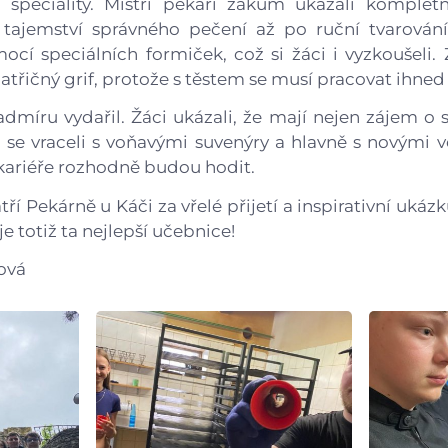
í speciality. Mistři pekaři žákům ukázali komplet
s tajemství správného pečení až po ruční tvarová
cí speciálních formiček, což si žáci i vyzkoušeli. Zji
 patřičný grif, protože s těstem se musí pracovat ihned
dmíru vydařil. Žáci ukázali, že mají nejen zájem o sv
e vraceli s voňavými suvenýry a hlavně s novými 
 kariéře rozhodně budou hodit.
ří Pekárně u Káči za vřelé přijetí a inspirativní ukáz
 je totiž ta nejlepší učebnice!
ová