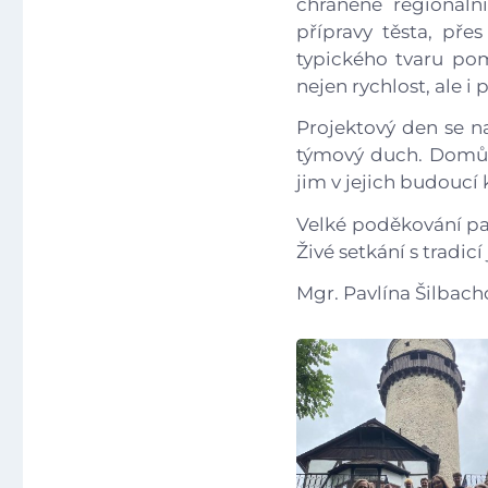
chráněné regionáln
přípravy těsta, pře
typického tvaru pomo
nejen rychlost, ale i
Projektový den se na
týmový duch. Domů s
jim v jejich budoucí
Velké poděkování pat
Živé setkání s tradicí
Mgr. Pavlína Šilbach