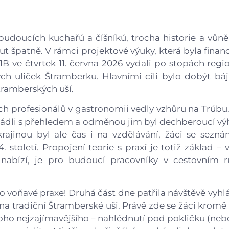
Gastrocentrum
Modernizace sportovišt
budoucích kuchařů a číšníků, trocha historie a vůn
 špatně. V rámci projektové výuky, která byla finan
Č1B ve čtvrtek 11. června 2026 vydali po stopách reg
ch uliček Štramberku. Hlavními cíli bylo dobýt bá
tramberských uší.
h profesionálů v gastronomii vedly vzhůru na Trúbu
ládli s přehledem a odměnou jim byl dechberoucí výh
ajinou byl ale čas i na vzdělávání, žáci se seznámi
. století. Propojení teorie s praxí je totiž základ – 
 nabízí, je pro budoucí pracovníky v cestovním 
do voňavé praxe! Druhá část dne patřila návštěvě vyhl
 na tradiční Štramberské uši. Právě zde se žáci kromě
oho nejzajímavějšího – nahlédnutí pod pokličku (nebo