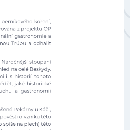
Národní plán obnovy - 3.1 Inovace ve vzdělávání v ko
ě perníkového koření,
cována z projektu OP
ionální gastronomie a
jnou Trúbu a odhalit
Úvod
. Náročnější stoupání
led na celé Beskydy.
Aktuálně
li s historií tohoto
vědět, jaké historické
ruchu a gastronomii
Škola
ášené Pekárny u Káči,
Studium
 pověsti o vzniku této
 spíše na plech) této
Projekty