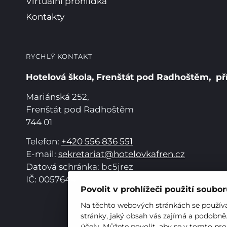
Virtuální prohlídka
Kontakty
RYCHLÝ KONTAKT
Hotelová škola, Frenštát pod Radhoštěm, př
Mariánská 252,
Frenštát pod Radhoštěm
744 01
Telefon:
+420 556 836 551
E-mail:
sekretariat@hotelovkafren.cz
Datová schránka: bc5jrez
IČ: 00576441
Povolit v prohlížeči použití soubo
Na těchto webových stránkách se používaj
stránky, jaký obsah vás zajímá a podobně
účely. Můžete povolit, aby se v tomto pro