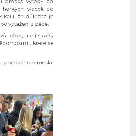
ní proces výroby od
ní horkých placek do
stili, že důležitá je
Foto
 po vytažení z pece.
ůj obor, ale i skvělý
Video a audio
vědomostmi, které se
Virtuální prohlídka
ku poctivého řemesla.
Kontakty