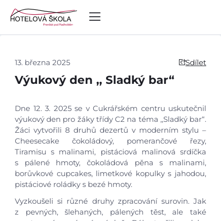
13. března 2025
Sdílet
Výukový den ,, Sladký bar“
Dne 12. 3. 2025 se v Cukrářském centru uskutečnil
výukový den pro žáky třídy C2 na téma ,,Sladký bar“.
Žáci vytvořili 8 druhů dezertů v moderním stylu –
Cheesecake čokoládový, pomerančové řezy,
Tiramisu s malinami, pistáciová malinová srdíčka
s pálené hmoty, čokoládová pěna s malinami,
borůvkové cupcakes, limetkové kopulky s jahodou,
pistáciové roládky s bezé hmoty.
Vyzkoušeli si různé druhy zpracování surovin. Jak
Úvod
z pevných, šlehaných, pálených těst, ale také