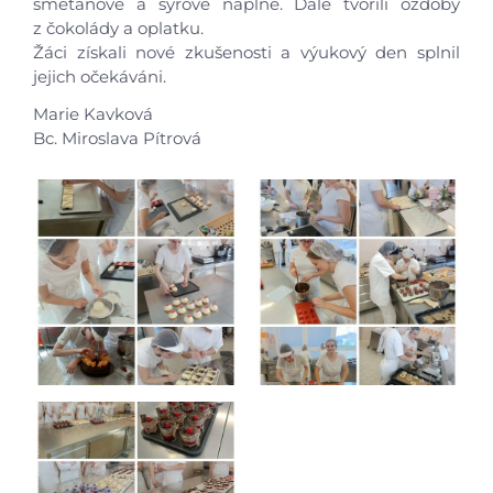
smetanové a sýrové náplně. Dále tvořili ozdoby
z čokolády a oplatku.
Aktuálně
Žáci získali nové zkušenosti a výukový den splnil
jejich očekáváni.
Škola
Marie Kavková
Bc. Miroslava Pítrová
Studium
Projekty
Foto
Video a audio
Virtuální prohlídka
Kontakty