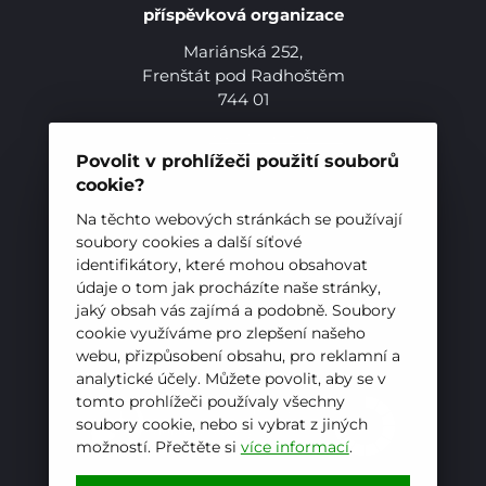
příspěvková organizace
Mariánská 252,
Frenštát pod Radhoštěm
744 01
Telefon:
+420 556 836 551
E-mail:
sekretariat@hotelovkafren.cz
Povolit v prohlížeči použití souborů
Datová schránka: bc5jrez
cookie?
IČ: 00576441
Pro studenty
Na těchto webových stránkách se používají
soubory cookies a další síťové
identifikátory, které mohou obsahovat
Pro uchazeče
ZŘIZOVATEL
údaje o tom jak procházíte naše stránky,
jaký obsah vás zajímá a podobně. Soubory
Hotelová škola, Frenštát pod Radhoštěm je
cookie využíváme pro zlepšení našeho
příspěvkovou organizací zřizovanou
webu, přizpůsobení obsahu, pro reklamní a
Moravskoslezským krajem
analytické účely. Můžete povolit, aby se v
tomto prohlížeči používaly všechny
soubory cookie, nebo si vybrat z jiných
možností. Přečtěte si
více informací
.