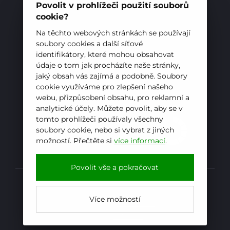
E-mail:
sekretariat@hotelovkafren.cz
Povolit v prohlížeči použití souborů
Datová schránka: bc5jrez
cookie?
IČ: 00576441
Na těchto webových stránkách se používají
soubory cookies a další síťové
identifikátory, které mohou obsahovat
ZŘIZOVATEL
údaje o tom jak procházíte naše stránky,
jaký obsah vás zajímá a podobně. Soubory
Hotelová škola, Frenštát pod Radhoštěm je
cookie využíváme pro zlepšení našeho
příspěvkovou organizací zřizovanou
webu, přizpůsobení obsahu, pro reklamní a
Moravskoslezským krajem
analytické účely. Můžete povolit, aby se v
tomto prohlížeči používaly všechny
soubory cookie, nebo si vybrat z jiných
možností. Přečtěte si
více informací
.
E-mail
WhatsApp
Facebook
Povolit vše a pokračovat
Prohlášení o přístupnosti
Více možností
Kopírovat
Powered by
iCARD:CMS
Web by
iCARD.cz