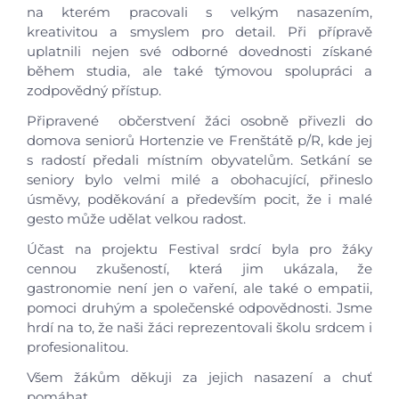
na kterém pracovali s velkým nasazením,
kreativitou a smyslem pro detail. Při přípravě
uplatnili nejen své odborné dovednosti získané
během studia, ale také týmovou spolupráci a
zodpovědný přístup.
Připravené občerstvení žáci osobně přivezli do
domova seniorů Hortenzie ve Frenštátě p/R, kde jej
Úvod
s radostí předali místním obyvatelům. Setkání se
seniory bylo velmi milé a obohacující, přineslo
Aktuálně
úsměvy, poděkování a především pocit, že i malé
gesto může udělat velkou radost.
Škola
Účast na projektu Festival srdcí byla pro žáky
cennou zkušeností, která jim ukázala, že
gastronomie není jen o vaření, ale také o empatii,
Studium
pomoci druhým a společenské odpovědnosti. Jsme
hrdí na to, že naši žáci reprezentovali školu srdcem i
Projekty
profesionalitou.
Všem žákům děkuji za jejich nasazení a chuť
Foto
pomáhat.