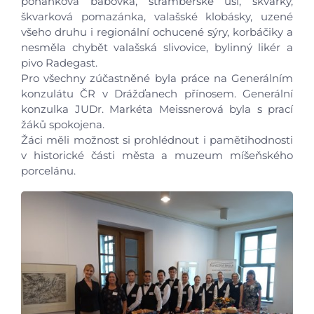
pohanková bábovka, štramberské uši, škvarky,
škvarková pomazánka, valašské klobásky, uzené
všeho druhu i regionální ochucené sýry, korbáčiky a
nesměla chybět valašská slivovice, bylinný likér a
pivo Radegast.
Pro všechny zúčastněné byla práce na Generálním
Úvod
konzulátu ČR v Drážďanech přínosem. Generální
konzulka JUDr. Markéta Meissnerová byla s prací
žáků spokojena.
Aktuálně
Žáci měli možnost si prohlédnout i pamětihodnosti
v historické části města a muzeum míšeňského
Škola
porcelánu.
Studium
Projekty
Foto