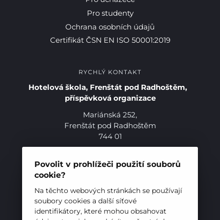
Pro studenty
Ochrana osobních údajů
Certifikát ČSN EN ISO 50001:2019
RYCHLÝ KONTAKT
Hotelová škola, Frenštát pod Radhoštěm,
příspěvková organizace
Pro studenty
Mariánská 252,
Frenštát pod Radhoštěm
744 01
Pro uchazeče
Telefon:
+420 556 836 551
E-mail:
sekretariat@hotelovkafren.cz
Povolit v prohlížeči použití souborů
Datová schránka: bc5jrez
cookie?
IČ: 00576441
Na těchto webových stránkách se používají
soubory cookies a další síťové
identifikátory, které mohou obsahovat
ZŘIZOVATEL