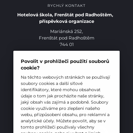
RYCHLÝ KONTAKT
Hotelová škola, Frenštát pod Radhoštěm,
příspěvková organizace
Mariánská 252,
Frenštát pod Radhoštěm
744 01
Telefon:
+420 556 836 551
E-mail:
sekretariat@hotelovkafren.cz
Povolit v prohlížeči použití souborů
Datová schránka: bc5jrez
cookie?
Pro studenty
IČ: 00576441
Na těchto webových stránkách se používají
soubory cookies a další síťové
Pro uchazeče
identifikátory, které mohou obsahovat
ZŘIZOVATEL
údaje o tom jak procházíte naše stránky,
jaký obsah vás zajímá a podobně. Soubory
Hotelová škola, Frenštát pod Radhoštěm je
cookie využíváme pro zlepšení našeho
příspěvkovou organizací zřizovanou
webu, přizpůsobení obsahu, pro reklamní a
Moravskoslezským krajem
analytické účely. Můžete povolit, aby se v
tomto prohlížeči používaly všechny