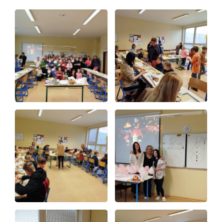
Aktuálně
Škola
Studium
Projekty
Foto
Video a audio
Virtuální prohlídka
Kontakty