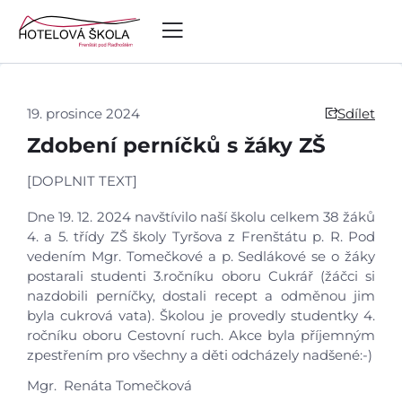
19. prosince 2024
Sdílet
Zdobení perníčků s žáky ZŠ
[DOPLNIT TEXT]
Dne 19. 12. 2024 navštívilo naší školu celkem 38 žáků
4. a 5. třídy ZŠ školy Tyršova z Frenštátu p. R. Pod
vedením Mgr. Tomečkové a p. Sedlákové se o žáky
postarali studenti 3.ročníku oboru Cukrář (žáčci si
nazdobili perníčky, dostali recept a odměnou jim
byla cukrová vata). Školou je provedly studentky 4.
ročníku oboru Cestovní ruch. Akce byla příjemným
zpestřením pro všechny a děti odcházely nadšené:-)
Mgr. Renáta Tomečková
Úvod