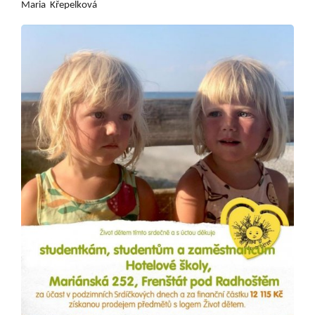
Aktuálně
Maria Křepelková
Škola
Studium
Projekty
Foto
Video a audio
Virtuální prohlídka
Kontakty