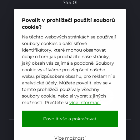
744 01
Telefon:
+420 556 836 551
E-mail:
sekretariat@hotelovkafren.cz
Povolit v prohlížeči použití souborů
Datová schránka: bc5jrez
cookie?
IČ: 00576441
Na těchto webových stránkách se používají
Pro studenty
soubory cookies a další síťové
identifikátory, které mohou obsahovat
ZŘIZOVATEL
údaje o tom jak procházíte naše stránky,
Pro uchazeče
jaký obsah vás zajímá a podobně. Soubory
Hotelová škola, Frenštát pod Radhoštěm je
cookie využíváme pro zlepšení našeho
příspěvkovou organizací zřizovanou
webu, přizpůsobení obsahu, pro reklamní a
Moravskoslezským krajem
analytické účely. Můžete povolit, aby se v
tomto prohlížeči používaly všechny
soubory cookie, nebo si vybrat z jiných
možností. Přečtěte si
více informací
.
E-mail
WhatsApp
Facebook
Povolit vše a pokračovat
Prohlášení o přístupnosti
Více možností