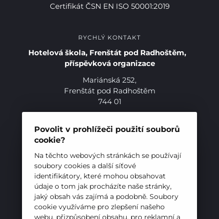
Certifikát ČSN EN ISO 50001:2019
RYCHLÝ KONTAKT
Hotelová škola, Frenštát pod Radhoštěm,
příspěvková organizace
Mariánská 252,
Frenštát pod Radhoštěm
744 01
Telefon:
+420 556 836 551
E-mail:
sekretariat@hotelovkafren.cz
Povolit v prohlížeči použití souborů
Datová schránka: bc5jrez
cookie?
Pro studenty
IČ: 00576441
Na těchto webových stránkách se používají
Pro uchazeče
soubory cookies a další síťové
identifikátory, které mohou obsahovat
ZŘIZOVATEL
údaje o tom jak procházíte naše stránky,
jaký obsah vás zajímá a podobně. Soubory
Hotelová škola, Frenštát pod Radhoštěm je
cookie využíváme pro zlepšení našeho
příspěvkovou organizací zřizovanou
webu, přizpůsobení obsahu, pro reklamní a
Moravskoslezským krajem