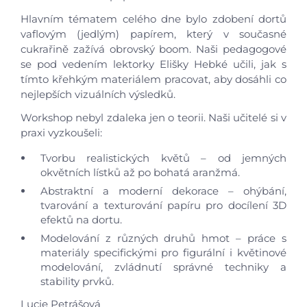
Úvod
Hlavním tématem celého dne bylo zdobení dortů
vaflovým (jedlým) papírem, který v současné
Aktuálně
cukrařině zažívá obrovský boom. Naši pedagogové
se pod vedením lektorky Elišky Hebké učili, jak s
Škola
tímto křehkým materiálem pracovat, aby dosáhli co
nejlepších vizuálních výsledků.
Studium
Workshop nebyl zdaleka jen o teorii. Naši učitelé si v
praxi vyzkoušeli:
Projekty
Tvorbu realistických květů – od jemných
okvětních lístků až po bohatá aranžmá.
Foto
Abstraktní a moderní dekorace – ohýbání,
tvarování a texturování papíru pro docílení 3D
efektů na dortu.
Video a audio
Modelování z různých druhů hmot – práce s
materiály specifickými pro figurální i květinové
Virtuální prohlídka
modelování, zvládnutí správné techniky a
stability prvků.
Lucie Petrášová
Kontakty