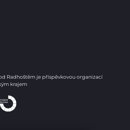
Pro studenty
Pro uchazeče
pod Radhoštěm je příspěvkovou organizací
ským krajem