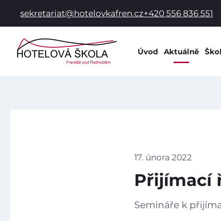
sekretariat@hotelovkafren.cz
+420 556 836 551
Úvod
Aktuálně
Ško
Info
Dok
Dom
Prac
Hist
Spol
17. února 2022
Škol
Přijímací 
Škol
Žák
Semináře k přijí
Škol