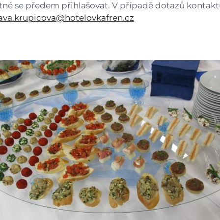
tné se předem přihlašovat. V případě dotazů kontakt
ava.krupicova@hotelovkafren.cz
E-mail
WhatsApp
Facebook