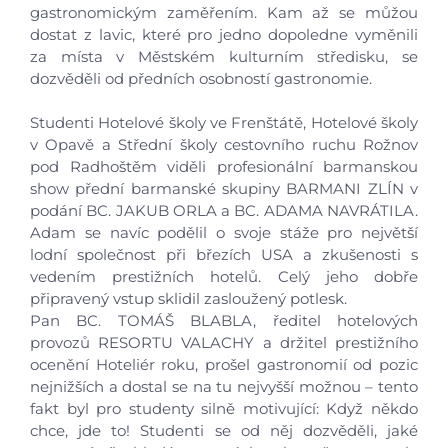
gastronomickým zaměřením. Kam až se můžou
dostat z lavic, které pro jedno dopoledne vyměnili
za místa v Městském kulturním středisku, se
dozvěděli od předních osobností gastronomie.
Studenti Hotelové školy ve Frenštátě, Hotelové školy
v Opavě a Střední školy cestovního ruchu Rožnov
pod Radhoštěm viděli profesionální barmanskou
show přední barmanské skupiny BARMANI ZLÍN v
podání BC. JAKUB ORLA a BC. ADAMA NAVRÁTILA.
Adam se navíc podělil o svoje stáže pro největší
lodní společnost při březích USA a zkušenosti s
vedením prestižních hotelů. Celý jeho dobře
připravený vstup sklidil zasloužený potlesk.
Pan BC. TOMÁŠ BLABLA, ředitel hotelových
provozů RESORTU VALACHY a držitel prestižního
ocenění Hoteliér roku, prošel gastronomií od pozic
Úvod
nejnižších a dostal se na tu nejvyšší možnou – tento
fakt byl pro studenty silně motivující: Když někdo
Aktuálně
chce, jde to! Studenti se od něj dozvěděli, jaké