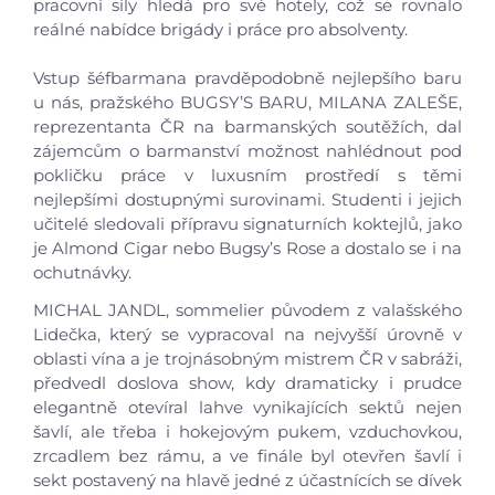
pracovní síly hledá pro své hotely, což se rovnalo
reálné nabídce brigády i práce pro absolventy.
Škola
Vstup šéfbarmana pravděpodobně nejlepšího baru
Studium
u nás, pražského BUGSY’S BARU, MILANA ZALEŠE,
reprezentanta ČR na barmanských soutěžích, dal
zájemcům o barmanství možnost nahlédnout pod
Projekty
pokličku práce v luxusním prostředí s těmi
nejlepšími dostupnými surovinami. Studenti i jejich
Foto
učitelé sledovali přípravu signaturních koktejlů, jako
je Almond Cigar nebo Bugsy’s Rose a dostalo se i na
ochutnávky.
Video a audio
MICHAL JANDL, sommelier původem z valašského
Lidečka, který se vypracoval na nejvyšší úrovně v
Virtuální prohlídka
oblasti vína a je trojnásobným mistrem ČR v sabráži,
předvedl doslova show, kdy dramaticky i prudce
Kontakty
elegantně otevíral lahve vynikajících sektů nejen
šavlí, ale třeba i hokejovým pukem, vzduchovkou,
zrcadlem bez rámu, a ve finále byl otevřen šavlí i
sekt postavený na hlavě jedné z účastnících se dívek