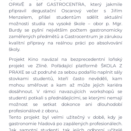
OPAVĚ a šéf GASTROCENTRA, který jakmile
připravil degustační Oscarový večer s Jiřím
Menzelem, přišel studentům sdělit aktuální
možnosti studia na vysoké škole – obor p. Mgr.
Burdy se pyšní největším počtem gastronomicky
zaměřených předmětů a Gastrocentrum je zárukou
kvalitní přípravy na reálnou práci po absolvování
školy.
Projekt Kino navázal na bezprecedentní loňský
projekt ve Zlíně. Pořádající platformě ŠKOLA Z
PRAXE se už podruhé za sebou podařilo naplnit sály
stovkami studentů, kteří často nevěděli, kam
mohou směřovat a kam až může jejich kariéra
dosáhnout. V rámci navazujících workshopů se
studenti potkali s přednášejícími, se kterými nemají
možnost se setkat dokonce ani dlouhodobí
profesionálové z oboru.
Tento projekt byl velmi užitečný v době, kdy je
gastronomie hladová po zapálených profesionálech.
Jak samotní studenti, tak jejich odborní učitelé