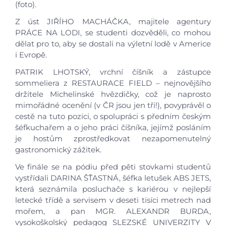
(foto).
Z úst JIŘÍHO MACHÁČKA, majitele agentury
PRÁCE NA LODI, se studenti dozvěděli, co mohou
dělat pro to, aby se dostali na výletní lodě v Americe
i Evropě.
PATRIK LHOTSKÝ, vrchní číšník a zástupce
sommeliera z RESTAURACE FIELD – nejnovějšího
držitele Michelinské hvězdičky, což je naprosto
mimořádné ocenění (v ČR jsou jen tři!), povyprávěl o
cestě na tuto pozici, o spolupráci s předním českým
šéfkuchařem a o jeho práci číšníka, jejímž posláním
je hostům zprostředkovat nezapomenutelný
gastronomický zážitek.
Ve finále se na pódiu před pěti stovkami studentů
vystřídali DARINA ŠŤASTNÁ, šéfka letušek ABS JETS,
která seznámila posluchače s kariérou v nejlepší
letecké třídě a servisem v deseti tisíci metrech nad
mořem, a pan MGR. ALEXANDR BURDA,
vysokoškolský pedagog SLEZSKÉ UNIVERZITY V