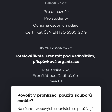
INFORMACE
Pro studenty
Pro uchazeče
Pro studenty
Pro uchazeče
Ochrana osobních údajů
Certifikát ČSN EN ISO 50001:2019
RYCHLÝ KONTAKT
Hotelová škola, Frenštát pod Radhoštěm,
příspěvková organizace
Mariánská 252,
Frenštát pod Radhoštěm
744 01
Telefon:
+420 556 836 551
E-mail:
sekretariat@hotelovkafren.cz
Povolit v prohlížeči použití souborů
Datová schránka: bc5jrez
cookie?
IČ: 00576441
Na těchto webových stránkách se používají