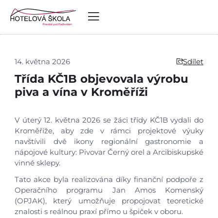
14. května 2026
Sdílet
Třída KČ1B objevovala výrobu
piva a vína v Kroměříži
V úterý 12. května 2026 se žáci třídy KČ1B vydali do
Kroměříže, aby zde v rámci projektové výuky
navštívili dvě ikony regionální gastronomie a
nápojové kultury: Pivovar Černý orel a Arcibiskupské
vinné sklepy.
Tato akce byla realizována díky finanční podpoře z
Operačního programu Jan Amos Komenský
(OPJAK), který umožňuje propojovat teoretické
znalosti s reálnou praxí přímo u špiček v oboru.