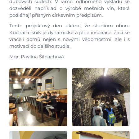
dubových sudech. V rámci odborného výkladu se
dozvěděli například o výrobě mešních vín, která
Video a audio
podléhají přísným církevním předpisům.
Tento projektový den ukázal, že studium oboru
Virtuální prohlídka
Kuchař-číšník je dynamické a plné inspirace. Žáci se
vraceli domů nejen s novými vědomostmi, ale i s
Kontakty
motivací do dalšího studia.
Mgr. Pavlína Šilbachová