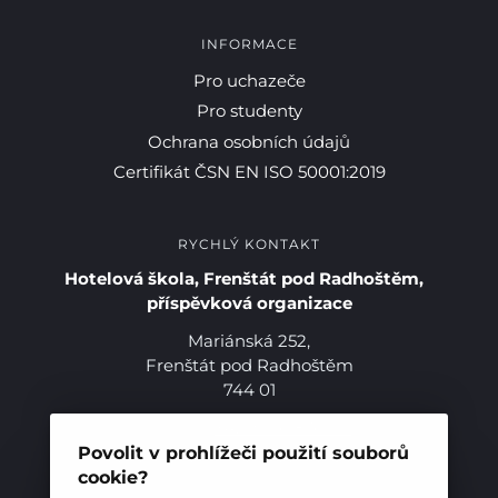
INFORMACE
Pro uchazeče
Pro studenty
Ochrana osobních údajů
Certifikát ČSN EN ISO 50001:2019
RYCHLÝ KONTAKT
Hotelová škola, Frenštát pod Radhoštěm,
příspěvková organizace
Pro studenty
Mariánská 252,
Frenštát pod Radhoštěm
Pro uchazeče
744 01
Telefon:
+420 556 836 551
E-mail:
sekretariat@hotelovkafren.cz
Povolit v prohlížeči použití souborů
Datová schránka: bc5jrez
cookie?