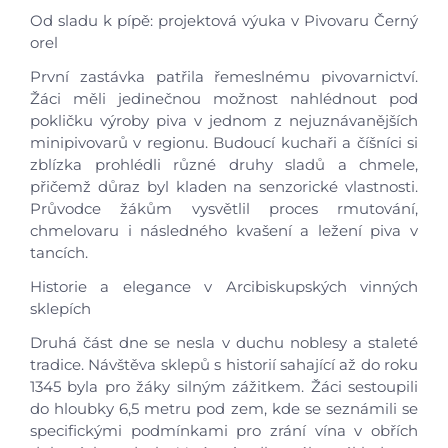
Od sladu k pípě: projektová výuka v Pivovaru Černý
orel
První zastávka patřila řemeslnému pivovarnictví.
Žáci měli jedinečnou možnost nahlédnout pod
pokličku výroby piva v jednom z nejuznávanějších
minipivovarů v regionu. Budoucí kuchaři a číšníci si
Úvod
zblízka prohlédli různé druhy sladů a chmele,
přičemž důraz byl kladen na senzorické vlastnosti.
Aktuálně
Průvodce žákům vysvětlil proces rmutování,
chmelovaru i následného kvašení a ležení piva v
tancích.
Škola
Historie a elegance v Arcibiskupských vinných
sklepích
Studium
Druhá část dne se nesla v duchu noblesy a staleté
tradice. Návštěva sklepů s historií sahající až do roku
Projekty
1345 byla pro žáky silným zážitkem. Žáci sestoupili
do hloubky 6,5 metru pod zem, kde se seznámili se
Foto
specifickými podmínkami pro zrání vína v obřích