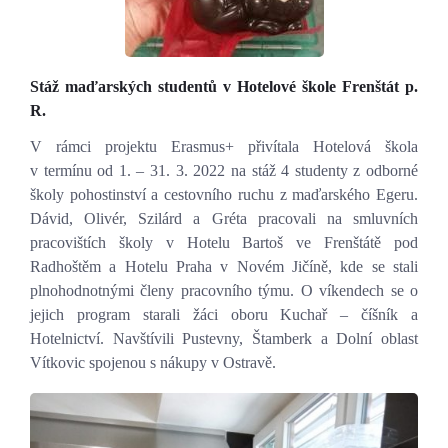
Video a audio
Virtuální prohlídka
Stáž maďarských studentů v Hotelové škole Frenštát p.
R.
Kontakty
V rámci projektu Erasmus+ přivítala Hotelová škola
v termínu od 1. – 31. 3. 2022 na stáž 4 studenty z odborné
školy pohostinství a cestovního ruchu z maďarského Egeru.
Dávid, Olivér, Szilárd a Gréta pracovali na smluvních
pracovištích školy v Hotelu Bartoš ve Frenštátě pod
Radhoštěm a Hotelu Praha v Novém Jičíně, kde se stali
plnohodnotnými členy pracovního týmu. O víkendech se o
jejich program starali žáci oboru Kuchař – číšník a
Hotelnictví. Navštívili Pustevny, Štamberk a Dolní oblast
Vítkovic spojenou s nákupy v Ostravě.