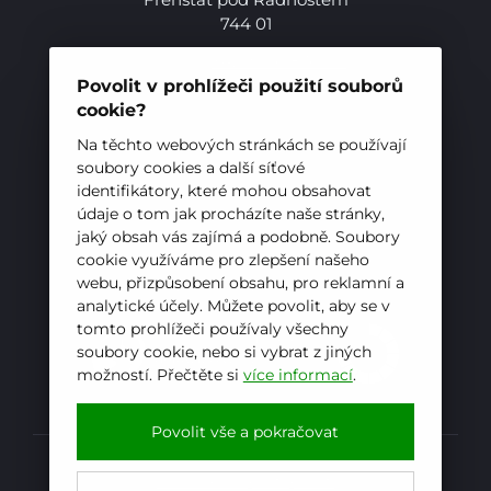
744 01
Telefon:
+420 556 836 551
E-mail:
sekretariat@hotelovkafren.cz
Povolit v prohlížeči použití souborů
Datová schránka: bc5jrez
cookie?
IČ: 00576441
Na těchto webových stránkách se používají
soubory cookies a další síťové
identifikátory, které mohou obsahovat
ZŘIZOVATEL
údaje o tom jak procházíte naše stránky,
jaký obsah vás zajímá a podobně. Soubory
Hotelová škola, Frenštát pod Radhoštěm je
cookie využíváme pro zlepšení našeho
příspěvkovou organizací zřizovanou
webu, přizpůsobení obsahu, pro reklamní a
Moravskoslezským krajem
analytické účely. Můžete povolit, aby se v
tomto prohlížeči používaly všechny
soubory cookie, nebo si vybrat z jiných
možností. Přečtěte si
více informací
.
Povolit vše a pokračovat
Prohlášení o přístupnosti