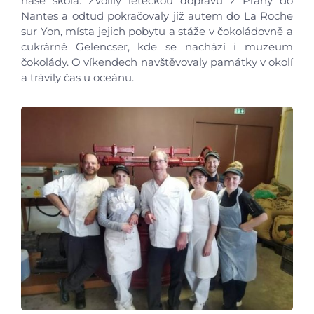
naše škola. Zvolily leteckou dopravu z Prahy do
Nantes a odtud pokračovaly již autem do La Roche
sur Yon, místa jejich pobytu a stáže v čokoládovně a
cukrárně Gelencser, kde se nachází i muzeum
čokolády. O víkendech navštěvovaly památky v okolí
a trávily čas u oceánu.