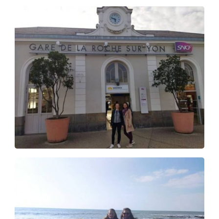
Úvod
Aktuálně
Škola
Studium
Základní informace o studiu
Obory vzdělání