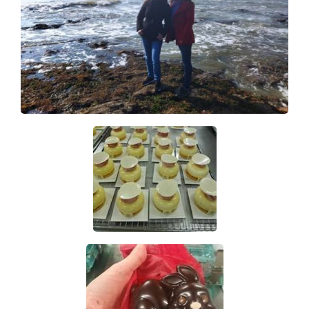
Informace ke studiu
Kurzy
Organizace školního roku
Pracovní příležitosti
Přihláška ke studiu
Přijímací řízení
Profesní kvalifikace
Programy dalšího vzdělávání
Soutěže
Zahraniční stáže
Zájmové útvary
Projekty
Foto