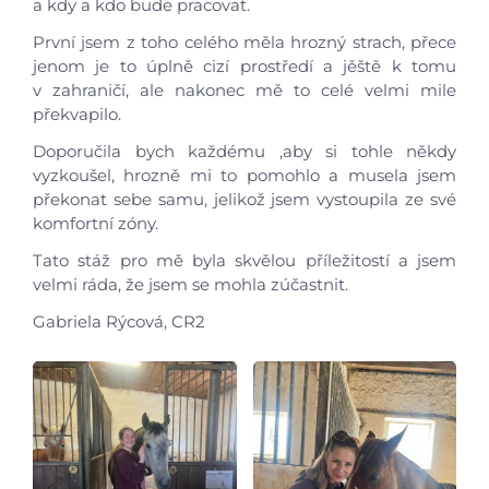
a kdy a kdo bude pracovat.
Projekty
První jsem z toho celého měla hrozný strach, přece
jenom je to úplně cizí prostředí a jěště k tomu
Foto
v zahraničí, ale nakonec mě to celé velmi mile
překvapilo.
Video a audio
Doporučila bych každému ,aby si tohle někdy
vyzkoušel, hrozně mi to pomohlo a musela jsem
Virtuální prohlídka
překonat sebe samu, jelikož jsem vystoupila ze své
komfortní zóny.
Kontakty
Tato stáž pro mě byla skvělou příležitostí a jsem
velmi ráda, že jsem se mohla zúčastnit.
Gabriela Rýcová, CR2