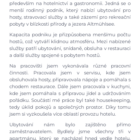
především na hotelnictví a gastronomii. Jedná se o
menší rodinný podnik, který nabízí ubytování pro
hosty, stravovací služby a také zázemí pro rekreační
pobyty v blízkosti přírody a jezera Altmühlsee.
Kapacita podniku je přizpůsobena menšímu počtu
hostů, což vytváří klidnou atmosféru. Mezi nabízené
služby patří ubytování, snídaně, obsluha v restauraci
a další služby spojené s pobytem hostů.
Na pracovišti jsem vykonávala různé pracovní
činnosti. Pracovala jsem v servisu, kde jsem
obsluhovala hosty, připravovala nápoje a pomáhala s
chodem restaurace. Dále jsem pracovala v kuchyni,
kde jsem pomáhala s přípravou jídel a udržováním
pořádku. Součástí mé práce byl také housekeeping,
tedy úklid pokojů a společných prostor. Díky tomu
jsem si vyzkoušela více oblastí provozu hotelu.
Ubytování nám bylo zajištěno přímo
zaměstnavatelem. Bydlely jsme všechny tři v
apartmánu, který se nacházel hned vedle hotelu.