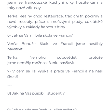
jsem se francouzské kuchyni díky hostitelkám a
taky nové zákusky.
Terka: Reálný chod restaurace, tradiční fr. pokrmy a
nové recepty, práce s mořskými plody, cukrářské
výrobky a základy francouzštiny.
6) Jak se Vám líbila škola ve Francii?
Verča: Bohužel školu ve Francii jsme nestihly
navštívit.
Terka: Nemohu odpovědět, protože
jsme neměly možnost školu navštívit.
7) V čem se liší výuka a praxe ve Francii a na naší
škole?
---
8) Jak na Vás působili studenti?
---
9) Jak na Vás zapůsobilo jejich město?