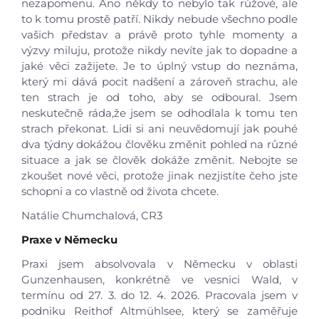
nezapomenu. Ano někdy to nebylo tak růžové, ale
to k tomu prostě patří. Nikdy nebude všechno podle
vašich představ a právě proto tyhle momenty a
výzvy miluju, protože nikdy nevíte jak to dopadne a
jaké věci zažijete. Je to úplný vstup do neznáma,
který mi dává pocit nadšení a zároveň strachu, ale
ten strach je od toho, aby se odboural. Jsem
neskutečně ráda,že jsem se odhodlala k tomu ten
strach překonat. Lidi si ani neuvědomují jak pouhé
dva týdny dokážou člověku změnit pohled na různé
situace a jak se člověk dokáže změnit. Nebojte se
zkoušet nové věci, protože jinak nezjistíte čeho jste
schopni a co vlastně od života chcete.
Natálie Chumchalová, CR3
Praxe v Německu
Praxi jsem absolvovala v Německu v oblasti
Gunzenhausen, konkrétně ve vesnici Wald, v
termínu od 27. 3. do 12. 4. 2026. Pracovala jsem v
podniku Reithof Altmühlsee, který se zaměřuje