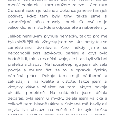
menší poplatek si tam můžete zajezdit. Centrum
Gunzenhausen je krásné a dokonce jsme se tam jeli
podívat, když tam byly trhy, takže jsme si
samozřejmě něco musely koupit. Celkově to je
velice klidné místo kde si odpočinete a naberete síly.
Jelikož nemluvím plynule německy, tak to pro mě
bylo složitější, ale vždycky jsem se jak s hosty tak se
zaměstnanci domluvila. Ano, někdy jsme se
nepochopili skrz jazykovou bariéru a když bylo
hodně lidí, tak stres dělal svoje, ale i tak byli všichni
přátelští a chápaví. Na housekeepingu jsem uklízela
pokoje a musím říct, že to je opravdu fyzicky
náročná práce. Pokoje tam mají nádherné a
zakládají si na kvalitě a čistotě, takže jsem si
vždycky dávala záležet na tom, abych pokoje
uklidila perfektně. Na snídaních jsem dělala
debaras, byla jsem u myčky, dělala jsem vajíčka a
celkově jsem hlavně uklízela. Snídaně mě bavily asi
nejvíc. Na obsluze na večeři už to bylo trošku