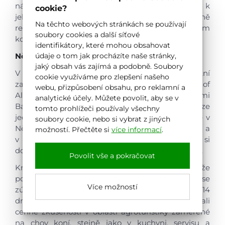
následné praxe v zahraničí významně přispěla k
cookie?
jeho profesnímu rozvoji a zároveň pozitivně
Na těchto webových stránkách se používají
reprezentovala naši školu v mezinárodním
soubory cookies a další síťové
kontextu.
identifikátory, které mohou obsahovat
Německo
údaje o tom jak procházíte naše stránky,
jaký obsah vás zajímá a podobně. Soubory
V uplynulém školním roce se o tříměsíční letní
cookie využíváme pro zlepšení našeho
zahraniční stáž v Německu v podniku Reiterhof
webu, přizpůsobení obsahu, pro reklamní a
Altmühlsee v Gunzenhausenu, spolkové zemi
analytické účely. Můžete povolit, aby se v
Bavorsko, jižně od Norimberku, ucházel pouze
tomto prohlížeči používaly všechny
jeden žák, který měl silnou touhu pracovat právě v
soubory cookie, nebo si vybrat z jiných
Německu. Tento žák úspěšně absolvoval svou stáž a
možností. Přečtěte si
více informací
.
v rámci své snahy o co nejlepší pracovní výkon si
dokonce prodloužil pracovní smlouvu o celý měsíc.
Povolit vše a pokračovat
Kromě letní stáže se v době Velikonoc v témže
podniku uskutečnila krátkodobá stáž, které se
Více možností
zúčastnili dva žáci naší školy. Tito žáci zde strávili 14
dní a aktivně se zapojili do provozu, přičemž získali
cenné zkušenosti v oblasti agroturistiky zaměřené
na chov koní, stejně jako v kuchyni, servisu a