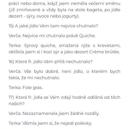
práci nebo doma, když jsem neměla večerní směnu
(již zmiňované a vždy byla na stole bageta, po jídle
dezert - sýry, ovoce nebo jogurty).
15) A jaké jídlo Vám tam nejvíce chutnalo?
Verča: Nejvíce mi chutnalo právě Quiche.
Terka: Sýrový quiche, smažená rýže s krevetami,
oblíbila jsem si i kozí sýr a jako dezert Crème brûlée.
16) Které fr. jídlo Vám příliš nechutnalo?
Verča: Vše bylo dobré, není jídlo, o kterém bych
řekla, že mi nechutnalo.
Terka: Foie gras.
17) Která fr. jídla se Vám zdají hodně odlišná od těch
našich?
Verča: Nezaznamenala jsem žádné rozdíly.
Terka: Všimla jsem si, že nejedí polévky.