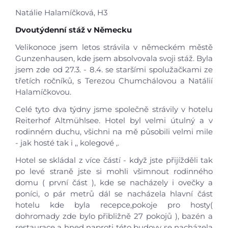
Natálie Halamíčková, H3
Dvoutýdenní stáž v Německu
Velikonoce jsem letos strávila v německém městě
Gunzenhausen, kde jsem absolvovala svoji stáž. Byla
jsem zde od 27.3. - 8.4. se staršími spolužačkami ze
třetích ročníků, s Terezou Chumchálovou a Natálií
Halamíčkovou.
Celé tyto dva týdny jsme společně strávily v hotelu
Reiterhof Altmühlsee. Hotel byl velmi útulný a v
rodinném duchu, všichni na mě působili velmi mile
- jak hosté tak i ,, kolegové ,.
Úvod
Hotel se skládal z více částí - když jste přijížděli tak
Aktuálně
po levé straně jste si mohli všimnout rodinného
domu ( první část ), kde se nacházely i ovečky a
poníci, o pár metrů dál se nacházela hlavní část
Škola
hotelu kde byla recepce,pokoje pro hosty(
dohromady zde bylo přibližně 27 pokojů ), bazén a
restaurace a hned naproti této budovy se nacházela