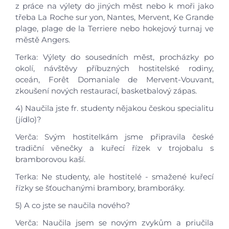
z práce na výlety do jiných měst nebo k moři jako
třeba La Roche sur yon, Nantes, Mervent, Ke Grande
plage, plage de la Terriere nebo hokejový turnaj ve
městě Angers.
Terka: Výlety do sousedních měst, procházky po
okolí, návštěvy příbuzných hostitelské rodiny,
oceán, Forêt Domaniale de Mervent-Vouvant,
zkoušení nových restaurací, basketbalový zápas.
4) Naučila jste fr. studenty nějakou českou specialitu
(jídlo)?
Verča: Svým hostitelkám jsme připravila české
tradiční věnečky a kuřecí řízek v trojobalu s
bramborovou kaší.
Terka: Ne studenty, ale hostitelé - smažené kuřecí
řízky se šťouchanými brambory, bramboráky.
5) A co jste se naučila nového?
Verča: Naučila jsem se novým zvykům a priučila