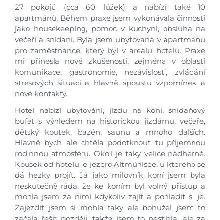
27 pokojů (cca 60 lůžek) a nabízí také 10
apartmánů. Během praxe jsem vykonávala činnosti
jako housekeeping, pomoc v kuchyni, obsluha na
večeři a snídani. Byla jsem ubytovaná v apartmánu
pro zaměstnance, který byl v areálu hotelu. Praxe
mi přinesla nové zkušenosti, zejména v oblasti
komunikace, gastronomie, nezávislosti, zvládání
stresových situací a hlavně spoustu vzpomínek a
nové kontakty.
Hotel nabízí ubytování, jízdu na koni, snídaňový
bufet s výhledem na historickou jízdárnu, večeře,
dětský koutek, bazén, saunu a mnoho dalších.
Hlavně bych ale chtěla podotknout tu příjemnou
rodinnou atmosféru. Okolí je taky velice nádherné.
Kousek od hotelu je jezero Altmühlsee, u kterého se
dá hezky projít. Já jako milovník koní jsem byla
neskutečně ráda, že ke koním byl volný přístup a
mohla jsem za nimi kdykoliv zajít a pohladit si je.
Zajezdit jsem si mohla taky ale bohužel jsem to
začala řešit později, takže jsem to nestihla, ale za