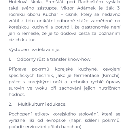
Hotelová škola, Frenštát pod Radhoštěm vyslala
také svého zástupce. Viktor Adámek je žák 3.
ročníku oboru Kuchař – číšník, který se nedávno
vrátil z této unikátní odborné stáže zaměřené na
korejskou kuchyni a potvrdil, že gastronomie není
jen o řemesle, že je to doslova cesta za poznáním
cizích kultur.
Výstupem vzdělávání je:
1. Odborný růst a transfer know-how:
Příprava pokrmů korejské kuchyně, osvojení
specifických technik, jako je fermentace (Kimchi),
práce s korejskými noži a technika rychlé úpravy
surovin ve woku při zachování jejich nutričních
hodnot.
2. Multikulturní edukace:
Pochopení etikety korejského stolování, která se
výrazně liší od evropské (např. sdílení pokrmů,
pořadí servírování příloh banchan).