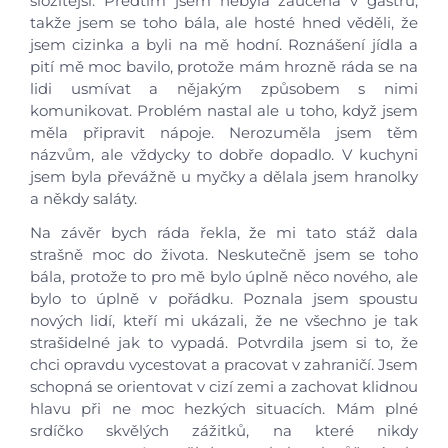
složitější. Předtím jsem nebyla zaučená v gastru,
takže jsem se toho bála, ale hosté hned věděli, že
jsem cizinka a byli na mě hodní. Roznášení jídla a
pití mě moc bavilo, protože mám hrozně ráda se na
lidi usmívat a nějakým způsobem s nimi
komunikovat. Problém nastal ale u toho, když jsem
měla připravit nápoje. Nerozuměla jsem těm
názvům, ale vždycky to dobře dopadlo. V kuchyni
jsem byla převážně u myčky a dělala jsem hranolky
a někdy saláty.
Na závěr bych ráda řekla, že mi tato stáž dala
strašně moc do života. Neskutečně jsem se toho
bála, protože to pro mě bylo úplně něco nového, ale
bylo to úplně v pořádku. Poznala jsem spoustu
nových lidí, kteří mi ukázali, že ne všechno je tak
strašidelné jak to vypadá. Potvrdila jsem si to, že
chci opravdu vycestovat a pracovat v zahraničí. Jsem
schopná se orientovat v cizí zemi a zachovat klidnou
hlavu při ne moc hezkých situacích. Mám plné
srdíčko skvělých zážitků, na které nikdy