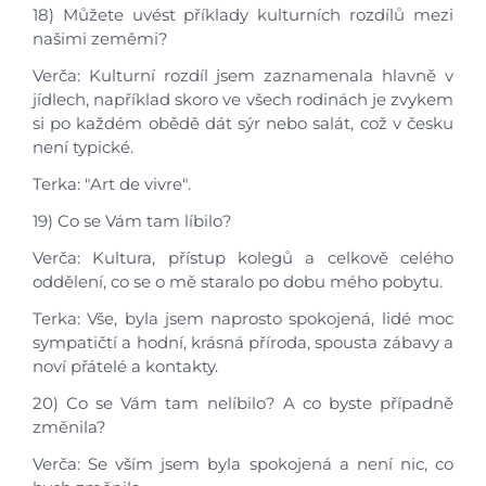
18) Můžete uvést příklady kulturních rozdílů mezi
našimi zeměmi?
Verča: Kulturní rozdíl jsem zaznamenala hlavně v
jídlech, například skoro ve všech rodinách je zvykem
si po každém obědě dát sýr nebo salát, což v česku
není typické.
Terka: "Art de vivre".
19) Co se Vám tam líbilo?
Verča: Kultura, přístup kolegů a celkově celého
oddělení, co se o mě staralo po dobu mého pobytu.
Terka: Vše, byla jsem naprosto spokojená, lidé moc
sympatičtí a hodní, krásná příroda, spousta zábavy a
noví přátelé a kontakty.
20) Co se Vám tam nelíbilo? A co byste případně
změnila?
Verča: Se vším jsem byla spokojená a není nic, co