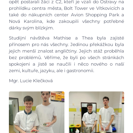
opět postarali žáci z C2, kteří je vzali do Ostravy na
prohlídku centra města, Bolt Tower ve Vítkovicích a
také do nákupních center Avion Shopping Park a
Nová Karolina, kde zakoupili všechny potřebné
dárky svým blízkým.
Studijní návštěva Mathise a Thea byla zajisté
přínosem pro nás všechny. Jedinou překážkou byla
jejich menší znalost angličtiny. Jejich stáž proběhla
Pro studenty
bez problémů. Věříme, že byli po všech stránkách
spokojeni a jistě se naučili i něco nového o naší
Pro uchazeče
zemi, kultuře, jazyku, ale i gastronomii.
Mgr. Lucie Klečková