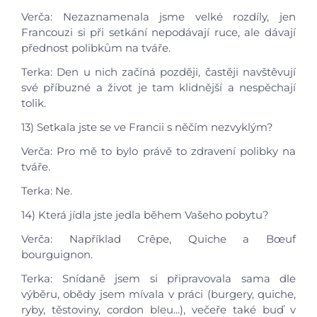
Verča: Nezaznamenala jsme velké rozdíly, jen
Francouzi si při setkání nepodávají ruce, ale dávají
přednost polibkům na tváře.
Terka: Den u nich začíná později, častěji navštěvují
své příbuzné a život je tam klidnější a nespěchají
tolik.
13) Setkala jste se ve Francii s něčím nezvyklým?
Verča: Pro mě to bylo právě to zdravení polibky na
tváře.
Terka: Ne.
14) Která jídla jste jedla během Vašeho pobytu?
Verča: Například Crêpe, Quiche a Bœuf
bourguignon.
Terka: Snídaně jsem si připravovala sama dle
výběru, obědy jsem mívala v práci (burgery, quiche,
ryby, těstoviny, cordon bleu...), večeře také buď v