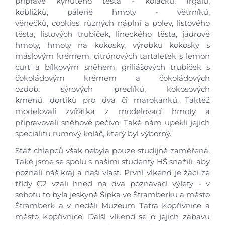
přípravě kynutého těsta - koláčků, frgálů,
koblížků, pálené hmoty - větrníků,
věnečků, cookies, různých náplní a polev, listového
těsta, listových trubiček, lineckého těsta, jádrové
hmoty, hmoty na kokosky, výrobku kokosky s
máslovým krémem, citrónových tartaletek s lemon
curt a bílkovým sněhem, griliášových trubiček s
čokoládovým krémem a čokoládových
ozdob, sýrových preclíků, kokosových
kmenů, dortíků pro dva či marokánků. Taktéž
modelovali zvířátka z modelovací hmoty a
připravovali sněhové pečivo. Také nám upekli jejich
specialitu rumový koláč, který byl výborný.
Stáž chlapců však nebyla pouze studijně zaměřená.
Také jsme se spolu s našimi studenty HŠ snažili, aby
poznali náš kraj a naši vlast. První víkend je žáci ze
třídy C2 vzali hned na dva poznávací výlety - v
sobotu to byla jeskyně Šipka ve Štramberku a město
Štramberk a v neděli Muzeum Tatra Kopřivnice a
město Kopřivnice. Další víkend se o jejich zábavu