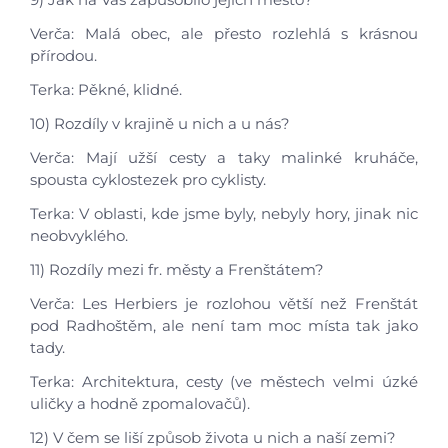
Verča: Malá obec, ale přesto rozlehlá s krásnou
přírodou.
Terka: Pěkné, klidné.
10) Rozdíly v krajině u nich a u nás?
Verča: Mají užší cesty a taky malinké kruháče,
spousta cyklostezek pro cyklisty.
Terka: V oblasti, kde jsme byly, nebyly hory, jinak nic
neobvyklého.
11) Rozdíly mezi fr. městy a Frenštátem?
Verča: Les Herbiers je rozlohou větší než Frenštát
pod Radhoštěm, ale není tam moc místa tak jako
tady.
Terka: Architektura, cesty (ve městech velmi úzké
uličky a hodně zpomalovačů).
12) V čem se liší způsob života u nich a naší zemi?