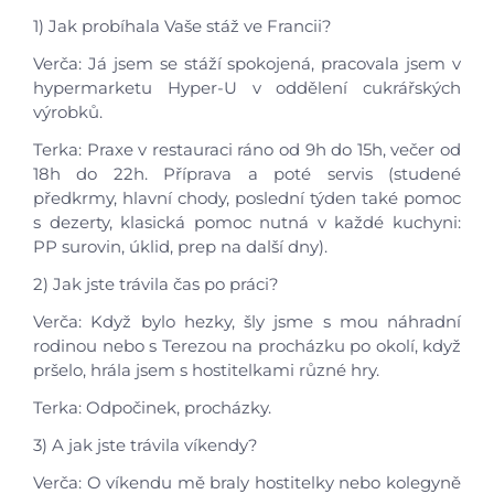
1) Jak probíhala Vaše stáž ve Francii?
Verča: Já jsem se stáží spokojená, pracovala jsem v
hypermarketu Hyper-U v oddělení cukrářských
výrobků.
Terka: Praxe v restauraci ráno od 9h do 15h, večer od
18h do 22h. Příprava a poté servis (studené
předkrmy, hlavní chody, poslední týden také pomoc
s dezerty, klasická pomoc nutná v každé kuchyni:
PP surovin, úklid, prep na další dny).
2) Jak jste trávila čas po práci?
Verča: Když bylo hezky, šly jsme s mou náhradní
rodinou nebo s Terezou na procházku po okolí, když
pršelo, hrála jsem s hostitelkami různé hry.
Terka: Odpočinek, procházky.
3) A jak jste trávila víkendy?
Verča: O víkendu mě braly hostitelky nebo kolegyně