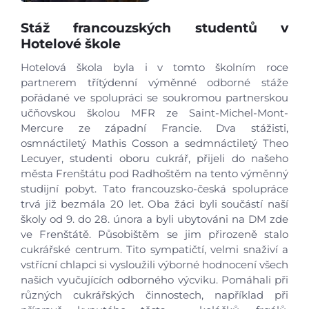
Stáž francouzských studentů v
Hotelové škole
Hotelová škola byla i v tomto školním roce
partnerem třítýdenní výměnné odborné stáže
pořádané ve spolupráci se soukromou partnerskou
učňovskou školou MFR ze Saint-Michel-Mont-
Mercure ze západní Francie. Dva stážisti,
osmnáctiletý Mathis Cosson a sedmnáctiletý Theo
Lecuyer, studenti oboru cukrář, přijeli do našeho
města Frenštátu pod Radhoštěm na tento výměnný
studijní pobyt. Tato francouzsko-česká spolupráce
trvá již bezmála 20 let. Oba žáci byli součástí naší
školy od 9. do 28. února a byli ubytováni na DM zde
ve Frenštátě. Působištěm se jim přirozeně stalo
cukrářské centrum. Tito sympatičtí, velmi snaživí a
vstřícní chlapci si vysloužili výborné hodnocení všech
našich vyučujících odborného výcviku. Pomáhali při
různých cukrářských činnostech, například při