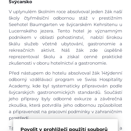
Švýcarsko
V uplynulém školním roce absolvoval jeden žák naší
školy čtyřměsíční odbornou stáž v prestižním
Seehotel Baumgarten ve švýcarském Kehrsitenu u
Lucernského jezera. Tento hotel je významným
podnikem v oblasti pohostinství, nabízí širokou
škálu služeb včetně ubytování, gastronomie a
rekreačních aktivit. Náš žák zde úspěšně
reprezentoval školu a získal cenné praktické
zkušenosti v oboru hotelnictví a gastronomie.
Před nástupem do hotelu absolvoval žák 14týdenní
odborný vzdělávací program ve Swiss Hospitality
Academy, kde byl systematicky připravován podle
švýcarských gastronomických standardů. Součástí
jeho přípravy byly odborné exkurze a závěrečná
zkouška, která potvrdila jeho odbornou způsobilost
a připravenost na pracovní podmínky v zahraničním
prostředí.
Tato kombinace odborné teoretické přípravy a
Povolit v prohlížeči použití souborů