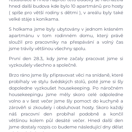
Studium
hned další budova kde bylo 10 apartmánů pro hosty
( spíše pro větší rodiny s dětmi ), v areálu byly také
Základní informace o studiu
velké stáje s koníkama.
Obory vzdělání
S holkama jsme byly ubytovány v jednom krásném
Informace ke studiu
apartmánu v tom rodinném domu, který právě
Kurzy
sloužil pro pracovníky na přespávání a volný čas
Organizace školního roku
jsme trávily většinou všechny spolu.
Pracovní příležitosti
První den 28.3,. kdy jsme začaly pracovat jsme si
Přihláška ke studiu
vyzkoušely všechno a společně.
Přijímací řízení
Brzo ráno jsme šly připravovat věci na snídaně, které
probíhaly ve stylu švédských stolů, poté jsme si šly
Profesní kvalifikace
dopoledne vyzkoušet housekeeping. Po náročném
Programy dalšího vzdělávání
housekeepingu jsme měly skoro celé odpoledne
Soutěže
volno a v šest večer jsme šly pomoct do kuchyně a
Zahraniční stáže
zárověň si zkoušely i obsluhovat hosty. Skoro každý
náš pracovní den probíhal podobně a končil
Zájmové útvary
většinou kolem půl desáté večer. Hned další den
jsme dostaly rozpis co budeme následující dny dělat